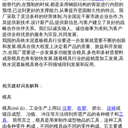
能替代的,在预制的时候,都是采用钢筋结构的骨架进行内部的
预埋,已达到更好的支撑能力,从事提升坚固耐久性的特点。我
厂采取了灵活多样的经营体制,与全国近千家市政企业合作,为
其提供新技术,设计新产品,提供新信息,与客户建立了良好的战
略合作伙伴关系。我们以诚实做人、诚信做事为准则,为客户
提供全程优质的服务为宗旨,共同发展。
我国的高铁水泥遮板模具行业要进一步发展就需要不断的创新
和发展.模具在很大程度上决定着产品的质量、效益和开发能
力.在我厂需要进一步发展多功能复合模具,多色和多材质塑料
成形模具也将有较快发展.随着模具行业的超精度加工发展,高
铁水泥遮板模具将在不同领域得到发展和应用。
相关建材词条解释：
模具
模具(mú jù)，工业生产上用以
注塑
、
吹塑
、 挤出、
压铸
或
锻压成型、 冶炼、 冲压等方法得到所需产品的各种模子和
工
具
。 简而言之，模具是用来制作成型物品的工具，这种工具
由各种零件 构成，不同的模具由不同的零件构成。它主要通