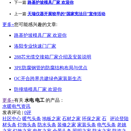
下一篇:
路基护坡模具厂家 欢迎你
上一篇:
天瑞仪器开展较早的“国家宪法日”宣传活动
更多»
您可能感兴趣的文章:
路基护坡模具厂家 欢迎你
洛阳专业快速门厂家
288芯光缆交接箱厂家介绍及安装说明
3PE防腐钢管的防腐结构布局与优点
OC开合跨界共建绿色家装新生态
防撞墙模具厂家 欢迎你
更多»
有关
水电 电工
的产品：
水暖电气资讯
发表评论 |
0评
社区中心
暖气头条
地板之家
石材之家
环保之家
石
评论登陆
材头条
灯饰头条
防水头条
装修之家
家装头条
电气头条
老姚
之家
灯饰之家
电气之家
全景头条
照明之家
防水之家
防盗之