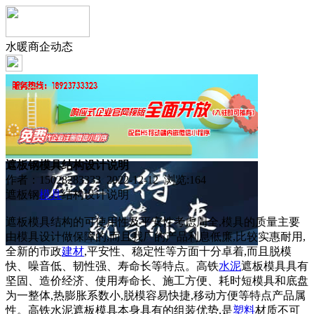
水暖商企动态
遮板钢模具结构设计说明
作者：15028283333 2022-12-12 浏览:
164
遮板钢
模具
结构设计说明
遮板模具结构的可使用性及平安性考虑周全,模具的质量主要
由模具设计做保障的,而且我厂的产品利息低廉,比较实惠耐用,
全新的市政
建材
,平安性、稳定性等方面十分卓着,而且脱模
快、噪音低、韧性强、寿命长等特点。高铁
水泥
遮板模具具有
坚固、造价经济、使用寿命长、施工方便、耗时短模具和底盘
为一整体,热膨胀系数小,脱模容易快捷,移动方便等特点产品属
性。高铁水泥遮板模具本身具有的组装优势,是
塑料
材质不可