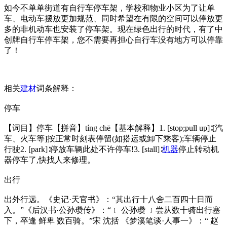
如今不单单街道有自行车停车架，学校和物业小区为了让单
车、电动车摆放更加规范、同时希望在有限的空间可以停放更
多的非机动车也安装了停车架。现在绿色出行的时代，有了中
创牌自行车停车架，您不需要再担心自行车没有地方可以停靠
了！
相关
建材
词条解释：
停车
【词目】停车【拼音】tíng chē【基本解释】1. [stop;pull up]∶[汽
车、火车等]按正常时刻表停留(如搭运或卸下乘客);车辆停止
行驶2. [park]∶停放车辆此处不许停车!3. [stall]∶
机器
停止转动机
器停车了,快找人来修理。
出行
出外行远。《史记·天官书》：“其出行十八舍二百四十日而
入。”《后汉书·公孙瓒传》：“﹝ 公孙瓒 ﹞尝从数十骑出行塞
下，卒逢 鲜卑 数百骑。”宋 沈括 《梦溪笔谈·人事一》：“ 赵