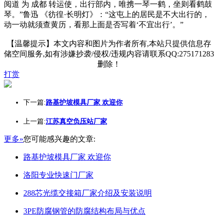
阅道 为 成都 转运使，出行部内，唯携一琴一鹤，坐则看鹤鼓
琴。”鲁迅 《彷徨·长明灯》：“这屯上的居民是不大出行的，
动一动就须查黄历，看那上面是否写着‘不宜出行’。”
【温馨提示】本文内容和图片为作者所有,本站只提供信息存
储空间服务,如有涉嫌抄袭/侵权/违规内容请联系QQ:275171283
删除！
打赏
下一篇:
路基护坡模具厂家 欢迎你
上一篇:
江苏真空负压站厂家
更多»
您可能感兴趣的文章:
路基护坡模具厂家 欢迎你
洛阳专业快速门厂家
288芯光缆交接箱厂家介绍及安装说明
3PE防腐钢管的防腐结构布局与优点