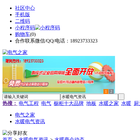
社区中心
手机版
二维码
小程序码
购物车
(
0
)
合作联系微信/QQ/电话：18923733323
1
2
热搜：
电气工程
电气
橱柜十大品牌
地板
水暖之家
水暖
厨
电气之家
水暖电气资讯
首页
>
水暖电气资讯
>
水暖商企动态