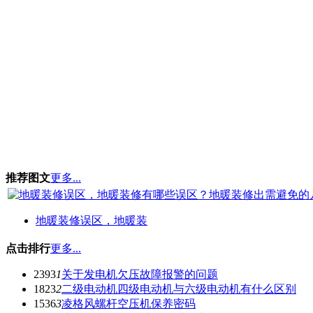
推荐图文
更多...
地暖装修误区，地暖装
点击排行
更多...
2393
1
关于发电机欠压故障报警的问题
1823
2
二级电动机四级电动机与六级电动机有什么区别
1536
3
凌格风螺杆空压机保养密码