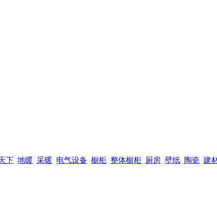
天下
地暖
采暖
电气设备
橱柜
整体橱柜
厨房
壁纸
陶瓷
建