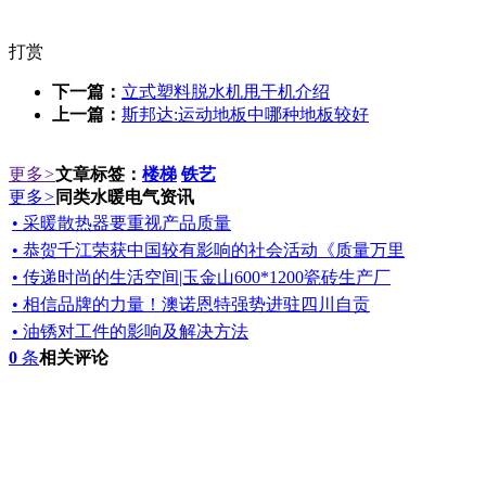
打赏
下一篇：
立式塑料脱水机甩干机介绍
上一篇：
斯邦达:运动地板中哪种地板较好
更多
>
文章标签：
楼梯
铁艺
更多
>
同类水暖电气资讯
• 采暖散热器要重视产品质量
• 恭贺千江荣获中国较有影响的社会活动《质量万里
• 传递时尚的生活空间|玉金山600*1200瓷砖生产厂
• 相信品牌的力量！澳诺恩特强势进驻四川自贡
• 油锈对工件的影响及解决方法
0
条
相关评论