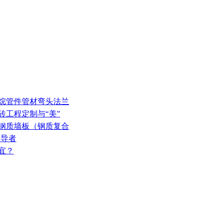
丙烷管件管材弯头法兰
砖工程定制与“美”
选钢质墙板（钢质复合
领导者
宜？