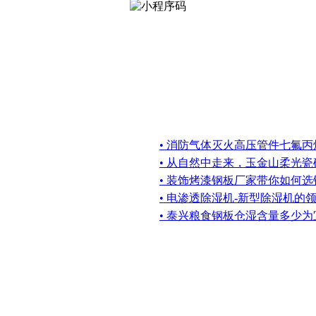
• 消防气体灭火高压管件七氟
• 从自然中走来，玉金山柔光瓷
• 装饰烤漆钢板厂家带你如何
• 电渗透除湿机-新型除湿机的
• 泰兴粮食钢板仓湿含量多少为