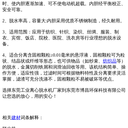
时、使内胆逐渐加速、可不使电动机超载。内胆经平衡校正、
安全可靠。
2、脱水率高，容量大:内胆采用优质不锈钢制造，经久耐用。
3、适用范围：应用于纺织、针织、染织、丝绸、服装、制
衣、宾馆、饭店、院校、医院、洗衣房等行业理想的脱水设
备。
4、适合分离含固相颗粒≥0.01毫米的悬浮液，固相颗粒可为粒
状、结晶状或纤维等形态，也可供物品（如纱束、
纺织品
等）
的脱水，金属切削铁屑和润滑油回收等用。该机结构简单、操
作方便，适应性强，过滤时间可根据物料特性及分离要求灵活
掌握，滤渣可充分洗涤不，固相颗粒不易被破坏等优点。
选择东莞工业离心脱水机厂家到东莞市博昌环保科技有限公司
让您选的放心，用的安心！
相关
建材
词条解释：