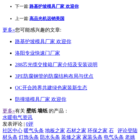
下一篇:
路基护坡模具厂家 欢迎你
上一篇:
高品光机远销美国
更多»
您可能感兴趣的文章:
路基护坡模具厂家 欢迎你
洛阳专业快速门厂家
288芯光缆交接箱厂家介绍及安装说明
3PE防腐钢管的防腐结构布局与优点
OC开合跨界共建绿色家装新生态
防撞墙模具厂家 欢迎你
更多»
有关
壁纸 墙纸
的产品：
水暖电气资讯
发表评论 |
0评
社区中心
暖气头条
地板之家
石材之家
环保之家
石
评论登陆
材头条
灯饰头条
防水头条
装修之家
家装头条
电气头条
老姚