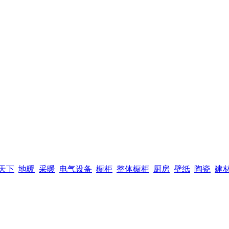
天下
地暖
采暖
电气设备
橱柜
整体橱柜
厨房
壁纸
陶瓷
建