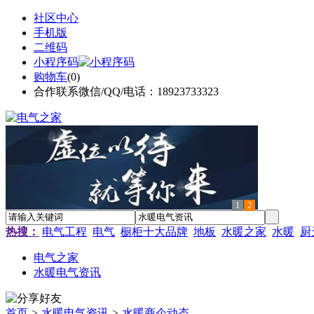
社区中心
手机版
二维码
小程序码
购物车
(
0
)
合作联系微信/QQ/电话：18923733323
1
2
热搜：
电气工程
电气
橱柜十大品牌
地板
水暖之家
水暖
厨
电气之家
水暖电气资讯
首页
>
水暖电气资讯
>
水暖商企动态