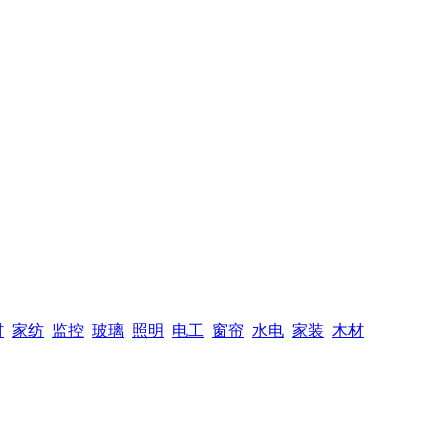
材
家纺
监控
玻璃
照明
电工
窗帘
水电
家装
木材