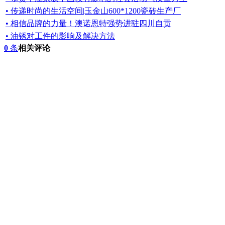
• 传递时尚的生活空间|玉金山600*1200瓷砖生产厂
• 相信品牌的力量！澳诺恩特强势进驻四川自贡
• 油锈对工件的影响及解决方法
0
条
相关评论