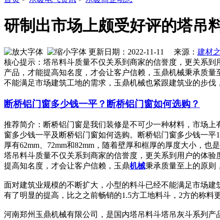
研制出市场上颇受好评的塔吊
更新日期：2022-11-11 来源：
建材
核心提示：塔吊料斗质量不仅关系到商家的信誉度，更关系到
产品，才能提高知名度，才会让客户信赖，玉鼎机械秉承质量
不能满足市场建筑工地的需求，玉鼎机械也紧跟建筑业的步伐，
断桥铝门窗多少钱一平？断桥铝门窗如何选购？
推荐简介：断桥铝门窗是我们装修是不可少一种材料，市场上
窗多少钱一平及断桥铝门窗如何选购。断桥铝门窗多少钱一平1、
厚有62mm、72mm和82mm，随着壁厚和框厚的厚度大小，也是会..
塔吊料斗质量不仅关系到商家的信誉度，更关系到用户的体验
提高知名度，才会让客户信赖，玉鼎
机械
秉承质量至上的原则
面对建筑业规模的不断扩大，小型的料斗已经不能满足市场建
有了明显的提高，比之之前畅销的1.5方工地料斗，2方的称
河南郑州玉鼎机械有限公司，是国内塔吊料斗塔吊灰斗系列产