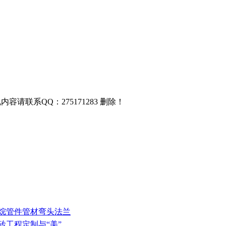
联系QQ：275171283 删除！
丙烷管件管材弯头法兰
砖工程定制与“美”