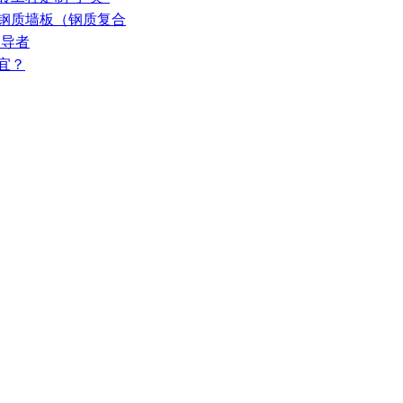
选钢质墙板（钢质复合
领导者
宜？