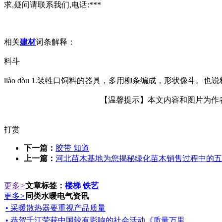
求,疑问请联系我们,电话:***
相关
建材
词条解释：
料斗
liào dòu 1.装牲口饲料的器具，多用柳条编成，形状像斗。
【温馨提示】本文内容和图片为作者所
打赏
下一篇：
胶带 知道
上一篇：
河北苗木基地为您揭秘绿化苗木销售过程中的五
更多
>
文章标签：
楼梯
铁艺
更多
>
同类水暖电气资讯
• 采暖散热器要重视产品质量
• 恭贺千江荣获中国较有影响的社会活动《质量万里