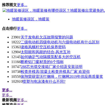
推荐图文
更多...
地暖装修误区，地暖装
点击排行
更多...
2390
1
关于发电机欠压故障报警的问题
1822
2
二级电动机四级电动机与六级电动机有什么区别
1536
3
凌格风螺杆空压机保养密码
1290
4
太阳能和风能的结合-风光互补
1214
5
如何确定气动隔膜泵配多大的空压机
1116
6
断桥铝门窗材质的6个指标
1074
7
288芯光缆交接箱厂家介绍及安装说明
1073
8
检查井模具|混凝土检查井模具厂家 欢迎你
1055
9
泉翔荣获雷沃打捆绳，打捆网2019年供应商质量奖
1029
10
喷塑与电泳漆有什么不同?
更多...
更多...
最新视频
更多...
推荐产品
更多...