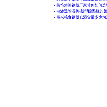
• 装饰烤漆钢板厂家带你如何
• 电渗透除湿机-新型除湿机的
• 泰兴粮食钢板仓湿含量多少为