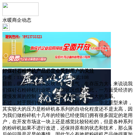
水暖商企动态
好煤矸石粉碎机产品必定会受到用户的关注
作者：13523455655 2022-11-04 浏览:
108
目前，很多行业确实反映市场不景气，生存压力大，来说说我
们煤矸石粉碎机行业吧，目前状况也是如此，一方面受经济的
缓慢发展的控制，另一方面跟房地产业有很大的关系。
不过，对于我们专业的煤矸石粉碎机厂家——华北重型来讲，
其实较大的压力是粉碎机各系列的自动化程度还不是太高，因
为我们做粉碎机十几年的经验已经使我们拥有很多固定的老用
户，在开发市场这一块上还是感觉比较轻松的，但是各种系列
的粉碎机如果不进行改进，还保持原有的状态和技术，那么落
后的问题是迟早的事情，因此怎么有效把粉碎机产品做得更加