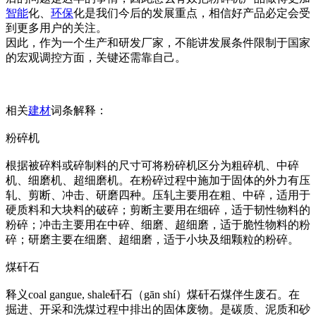
智能
化、
环保
化是我们今后的发展重点，相信好产品必定会受
到更多用户的关注。
因此，作为一个生产和研发厂家，不能讲发展条件限制于国家
的宏观调控方面，关键还需靠自己。
相关
建材
词条解释：
粉碎机
根据被碎料或碎制料的尺寸可将粉碎机区分为粗碎机、中碎
机、细磨机、超细磨机。在粉碎过程中施加于固体的外力有压
轧、剪断、冲击、研磨四种。压轧主要用在粗、中碎，适用于
硬质料和大块料的破碎；剪断主要用在细碎，适于韧性物料的
粉碎；冲击主要用在中碎、细磨、超细磨，适于脆性物料的粉
碎；研磨主要在细磨、超细磨，适于小块及细颗粒的粉碎。
煤矸石
释义coal gangue, shale矸石（gān shí）煤矸石煤伴生废石。在
掘进、开采和洗煤过程中排出的固体废物。是碳质、泥质和砂