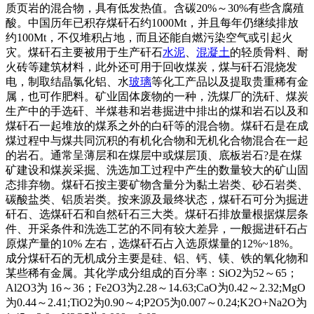
质页岩的混合物，具有低发热值。含碳20%～30%有些含腐殖
酸。中国历年已积存煤矸石约1000Mt，并且每年仍继续排放
约100Mt，不仅堆积占地，而且还能自燃污染空气或引起火
灾。煤矸石主要被用于生产矸石
水泥
、
混凝土
的轻质骨料、耐
火砖等建筑材料，此外还可用于回收煤炭，煤与矸石混烧发
电，制取结晶氯化铝、水
玻璃
等化工产品以及提取贵重稀有金
属，也可作肥料。矿业固体废物的一种，洗煤厂的洗矸、煤炭
生产中的手选矸、半煤巷和岩巷掘进中排出的煤和岩石以及和
煤矸石一起堆放的煤系之外的白矸等的混合物。煤矸石是在成
煤过程中与煤共同沉积的有机化合物和无机化合物混合在一起
的岩石。通常呈薄层和在煤层中或煤层顶、底板岩石?是在煤
矿建设和煤炭采掘、洗选加工过程中产生的数量较大的矿山固
态排弃物。煤矸石按主要矿物含量分为黏土岩类、砂石岩类、
碳酸盐类、铝质岩类。按来源及最终状态，煤矸石可分为掘进
矸石、选煤矸石和自然矸石三大类。煤矸石排放量根据煤层条
件、开采条件和洗选工艺的不同有较大差异，一般掘进矸石占
原煤产量的10% 左右，选煤矸石占入选原煤量的12%~18%。
成分煤矸石的无机成分主要是硅、铝、钙、镁、铁的氧化物和
某些稀有金属。其化学成分组成的百分率：SiO2为52～65；
Al2O3为 16～36；Fe2O3为2.28～14.63;CaO为0.42～2.32;MgO
为0.44～2.41;TiO2为0.90～4;P2O5为0.007～0.24;K2O+Na2O为