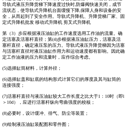
导轨式液压升降货梯下降速度过快时,防爆阀快速关闭，成节
流状态，使导轨式升降机台面缓慢下降,保障人身和设备的安
全，从而起到了安全作用。导轨式升降机、升降货梯厂家、固
定式升降机批发 移动式升降机 剪叉式升降机
第（3）步应根据液压油缸的工作速度选用工作油的流量。确
定活塞及活塞杆直径；第(4)步根据液压油缸压力，活塞及活
塞杆直径，确定液压泵的压力。导轨式液压升降货梯因为活塞
与活塞杆直径对液压油缸作用力和运动速度都有影响。因此确
定工作油液的压力和流量时，应作综合考虑。
(5)选择缸筒材料，计算外径；
(6)选择缸盖和缸底的结构形式计算它们的厚度及其与缸筒的
连接强度；
(7)活塞杆直径与液压油缸较大工作长度之比大于1：10时（即l
＞10d），应进行活塞杆纵向弯曲强度的校核；
(8)必要时，设计缓冲、徘气、防尘等装置；
(9)绘制液压油缸装配图和零件图；