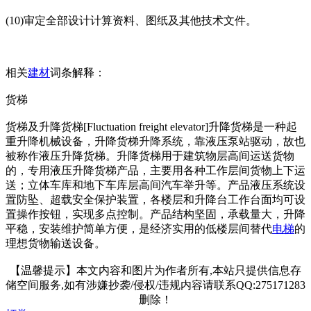
(10)审定全部设计计算资料、图纸及其他技术文件。
相关
建材
词条解释：
货梯
货梯及升降货梯[Fluctuation freight elevator]升降货梯是一种起
重升降机械设备，升降货梯升降系统，靠液压泵站驱动，故也
被称作液压升降货梯。升降货梯用于建筑物层高间运送货物
的，专用液压升降货梯产品，主要用各种工作层间货物上下运
送；立体车库和地下车库层高间汽车举升等。产品液压系统设
置防坠、超载安全保护装置，各楼层和升降台工作台面均可设
置操作按钮，实现多点控制。产品结构坚固，承载量大，升降
平稳，安装维护简单方便，是经济实用的低楼层间替代
电梯
的
理想货物输送设备。
【温馨提示】本文内容和图片为作者所有,本站只提供信息存
储空间服务,如有涉嫌抄袭/侵权/违规内容请联系QQ:275171283
删除！