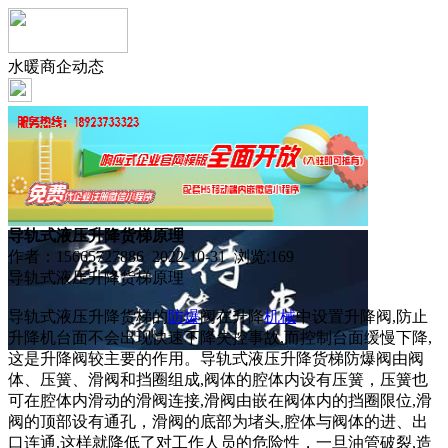
水暖商企动态
导轨式液压升降货梯原理
作者：15665727886 2022-10-31 浏览:
169
导轨式液压升降货梯原理
导轨式液压升降货梯的
防爆
阀在升降
机械
中设置升降阀,防止
升降机台面不会出现快速下降失控事故,而控制台面缓慢下降,
这是升降阀较主要的作用。导轨式液压升降货梯防爆阀由阀
体、压簧、滑阀和挡圈组成,阀体的腔体内设有压簧，压簧也
可在腔体内滑动的滑阀连接,滑阀由嵌在阀体内的挡圈限位,滑
阀的顶部设有通孔，滑阀的底部为堵头,腔体与阀体的进、出
口连通.这样就降低了对工作人员的危险性，一旦油管破裂,造