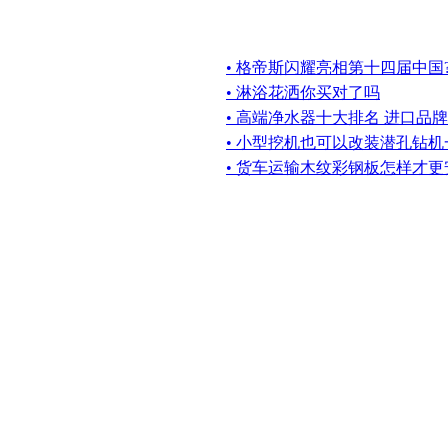
• 格帝斯闪耀亮相第十四届中国
• 淋浴花洒你买对了吗
• 高端净水器十大排名 进口品
• 小型挖机也可以改装潜孔钻
• 货车运输木纹彩钢板怎样才更