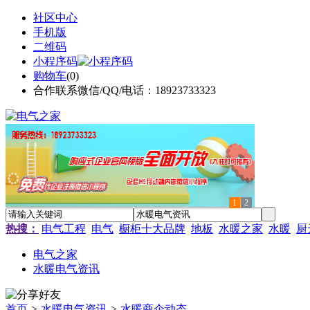
社区中心
手机版
二维码
小程序码
购物车
(
0
)
合作联系微信/QQ/电话：18923733323
1
2
热搜：
电气工程
电气
橱柜十大品牌
地板
水暖之家
水暖
厨
电气之家
水暖电气资讯
首页
>
水暖电气资讯
>
水暖商企动态