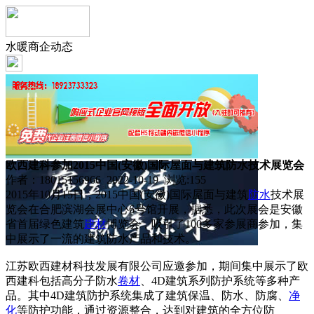
水暖商企动态
欧西建科参加2015中国(安徽)国际屋面与建筑防水技术展览会
作者：18015156966 2022-10-19 浏览:
155
2015年10月15日，2015中国(安徽)国际屋面与建筑
防水
技术展
览会在合肥滨湖会展中心6号馆开展，据悉，此次展会是安徽
省首届绿色建筑
建材
博览会，吸引了100多家参展商参加，集
中展示了一流的建筑防水产品和技术。
江苏欧西建材科技发展有限公司应邀参加，期间集中展示了欧
西建科包括高分子防水
卷材
、4D建筑系列防护系统等多种产
品。其中4D建筑防护系统集成了建筑保温、防水、防腐、
净
化
等防护功能，通过资源整合，达到对建筑的全方位防