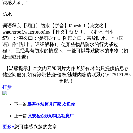
诀感人者。”
防水
词语释义【词目】防水【拼音】fángshuǐ【英文名】
waterproof,waterproofing【释义】犹防川。《史记·周本
纪》：“召公曰：‘是鄣之也。防民之口，甚於防水。’”《国
语》作“防川”。详细解释1、使某些物品防水的行为或过
程.2、已经具有防水的情况.3、一些可以导致防水的事物（如
处理或涂盖）
【温馨提示】本文内容和图片为作者所有,本站只提供信息存
储空间服务,如有涉嫌抄袭/侵权/违规内容请联系QQ:275171283
删除！
打赏
下一篇:
路基护坡模具厂家 欢迎你
上一篇:
文安县众联彩钢活动房厂
更多»
您可能感兴趣的文章: