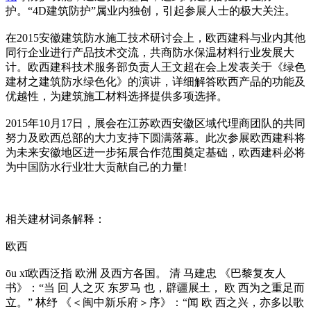
护。“4D建筑防护”属业内独创，引起参展人士的极大关注。
在2015安徽建筑防水施工技术研讨会上，欧西建科与业内其他
同行企业进行产品技术交流，共商防水保温材料行业发展大
计。欧西建科技术服务部负责人王文超在会上发表关于《绿色
建材之建筑防水绿色化》的演讲，详细解答欧西产品的功能及
优越性，为建筑施工材料选择提供多项选择。
2015年10月17日，展会在江苏欧西安徽区域代理商团队的共同
努力及欧西总部的大力支持下圆满落幕。此次参展欧西建科将
为未来安徽地区进一步拓展合作范围奠定基础，欧西建科必将
为中国防水行业壮大贡献自己的力量!
相关建材词条解释：
欧西
ōu xī欧西泛指 欧洲 及西方各国。 清 马建忠 《巴黎复友人
书》：“当 回 人之灭 东罗马 也，辟疆展土， 欧 西为之重足而
立。” 林纾 《＜闽中新乐府＞序》：“闻 欧 西之兴，亦多以歌