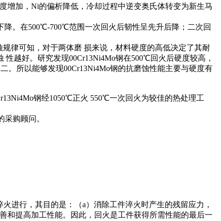
散程度增加，Ni的偏析降低，冷却过程中逆变奥氏体转变为新生马
下降。在500℃-700℃范围一次回火后韧性呈先升后降；二次回
磨蚀规律可知，对于两体磨 损来说，材料硬度的高低决定了其耐
。研究发现00Cr13Ni4Mo钢在500℃回火后硬度较高，
。所以能够发现00Cr13Ni4Mo钢的抗磨蚀性能主要与硬度有
Ni4Mo钢经1050℃正火 550℃一次回火为较佳的热处理工
的采购顾问。
淬火进行，其目的是：（a）消除工件淬火时产生的残留应力，
改善和提高加工性能。因此，回火是工件获得所需性能的最后一