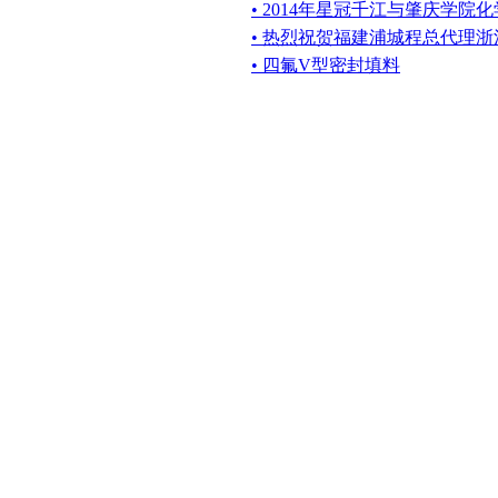
• 2014年星冠千江与肇庆学
• 热烈祝贺福建浦城程总代理
• 四氟V型密封填料