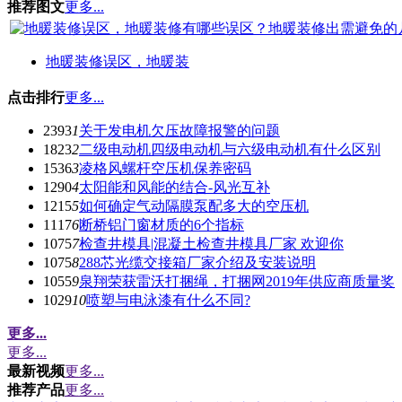
推荐图文
更多...
地暖装修误区，地暖装
点击排行
更多...
2393
1
关于发电机欠压故障报警的问题
1823
2
二级电动机四级电动机与六级电动机有什么区别
1536
3
凌格风螺杆空压机保养密码
1290
4
太阳能和风能的结合-风光互补
1215
5
如何确定气动隔膜泵配多大的空压机
1117
6
断桥铝门窗材质的6个指标
1075
7
检查井模具|混凝土检查井模具厂家 欢迎你
1075
8
288芯光缆交接箱厂家介绍及安装说明
1055
9
泉翔荣获雷沃打捆绳，打捆网2019年供应商质量奖
1029
10
喷塑与电泳漆有什么不同?
更多...
更多...
最新视频
更多...
推荐产品
更多...