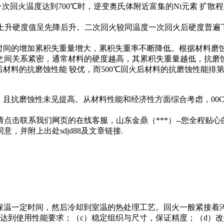
一次回火温度达到700℃时，逆变奥氏体附近富集的Ni元素 扩
，随着温度上升硬度值呈先降后升。二次回火较同温度一次回火后硬度普遍
型，随时间的增加累积失重量增大，累积失重率不断降低。根据材料
关系紧密，通常材料的硬度越高，其累积失重量越低，抗磨蚀 性越好
材料的抗磨蚀性能 较优，而500℃回火后材料的抗磨蚀性能排第二
，且抗磨蚀性未见提高。从材料性能和经济性方面综合考虑，00Cr13
点击联系我们网页的在线客服，山东金鼎（***）--您全程贴心
并附上出处sdjd88及文章链接.
保温一定时间，然后冷却到室温的热处理工艺。回火一般紧接着
达到使用性能要求；（c）稳定组织与尺寸，保证精度；（d）