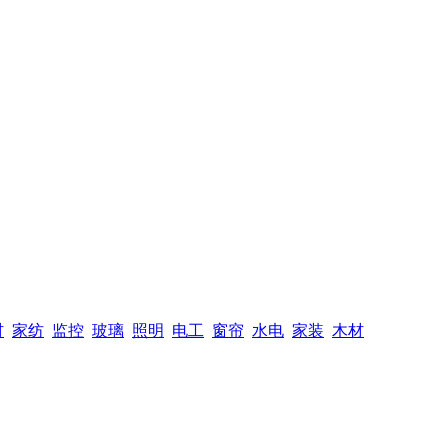
材
家纺
监控
玻璃
照明
电工
窗帘
水电
家装
木材