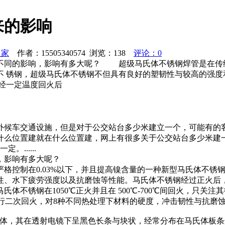
来的影响
之家
作者：15505340574 浏览：
138
评论：0
不同的影响，影响有多大呢？ 超级马氏体不锈钢焊管是在传统马
不 锈钢，超级马氏体不锈钢不但具有良好的塑韧性与较高的强度
经一定温度回火后
外候车交通设施，但是对于公交站台多少米建立一个，可能有的
置建就在什么位置建，网上有很多关于公交站台多少米建一个有的说
......
，影响有多大呢？
格控制在0.03%以下，并且提高镍含量的一种新型马氏体不锈
性、水下疲劳强度以及抗磨蚀等性能。马氏体不锈钢经过正火后，
体不锈钢在1050℃正火并且在 500℃-700℃间回火，只
分温度进行二次回火，对8种不同热处理下材料的硬度，冲击韧性与抗
氏体，其在透射电镜下呈黑色长条与块状，经常分布在马氏体板条边界