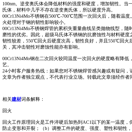
100nm。逆变奥氏体会降低材料的强度和硬度，增加韧性。当
氏体，材料中几乎不存在逆变奥氏体，所以硬度升高。
00Cr13Ni4Mo不锈钢在500℃-700℃范围一次回火后
火处理对于钢的韧性影响较小。
00Cr13Ni4Mo不锈钢焊管的累积失重量曲线呈类抛物线
磨性的优劣。因此，超级马氏体不锈钢的抗磨蚀性与材料硬度之间
韧性较差，550℃回火后硬度次高，韧性良好，并且550℃回火后
关，其冲击韧性对磨蚀性能亦有影响。
00Cr13Ni4Mo钢在二次回火较同温度一次回火的硬度略有降低
艺。
24小时客户服务热线：如果您对不锈钢焊管感兴趣或有疑问，请
文章为作者独立观点，不代表行业立场。转载此文章须经作者同意，
相关
建材
词条解释：
回火
回火工作原理回火是工件淬硬后加热到AC1以下的某一温度，
防止变形和开裂；（b）调整工件的硬度、强度、塑性和韧性，