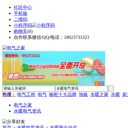
社区中心
手机版
二维码
小程序码
购物车
(
0
)
合作联系微信/QQ/电话：18923733323
1
2
热搜：
电气工程
电气
橱柜十大品牌
地板
水暖之家
水暖
厨
电气之家
水暖电气资讯
首页
>
水暖电气资讯
>
水暖商企动态