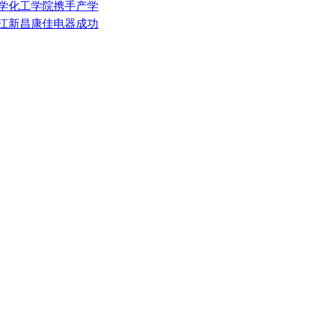
院化学化工学院携手产学
浙江新昌康佳电器成功