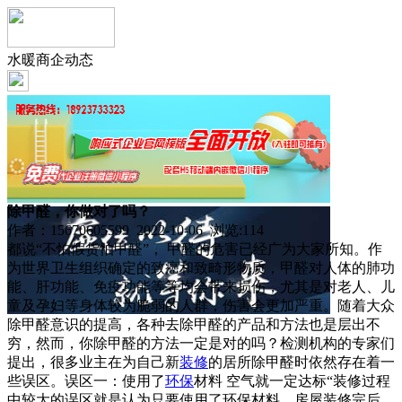
水暖商企动态
除甲醛，你做对了吗？
作者：15670605599 2022-10-06 浏览:
114
都说“不怕假货怕甲醛”， 甲醛的危害已经广为大家所知。作
为世界卫生组织确定的致癌和致畸形物质，甲醛对人体的肺功
能、肝功能、免疫功能等等均会带来损伤，尤其是对老人、儿
童及孕妇等身体较为脆弱的人群，伤害会更加严重。随着大众
除甲醛意识的提高，各种去除甲醛的产品和方法也是层出不
穷，然而，你除甲醛的方法一定是对的吗？检测机构的专家们
提出，很多业主在为自己新
装修
的居所除甲醛时依然存在着一
些误区。误区一：使用了
环保
材料 空气就一定达标“装修过程
中较大的误区就是认为只要使用了环保材料，房屋装修完后，