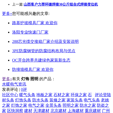
上一篇:
山西客户力荐环缝焊接30公斤组合式焊接变位机
更多»
您可能感兴趣的文章:
路基护坡模具厂家 欢迎你
洛阳专业快速门厂家
288芯光缆交接箱厂家介绍及安装说明
3PE防腐钢管的防腐结构布局与优点
OC开合跨界共建绿色家装新生态
防撞墙模具厂家 欢迎你
更多»
有关
灯饰 照明
的产品：
水暖电气资讯
发表评论 |
0评
社区中心
暖气头条
地板之家
石材之家
环保之家
石
评论登陆
材头条
灯饰头条
防水头条
装修之家
家装头条
电气头条
老姚
之家
灯饰之家
电气之家
全景头条
照明之家
防水之家
防盗之
家
区快洞察
建材
天津建材
北京建材
上海建材
重庆建材
广州