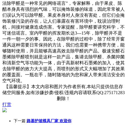
法除甲醛是一种常见的网络谣言”，专家解释，由于果皮、陈
醋本身具有强烈的气味，可以掩饰装修的味道，因此常常被人
们误认为可以除甲醛。果皮本身对人身没有害处，但它们会掩
饰装修污染的存在，让人们暴露在有害环境中，耽误治理时
机，间接对健康造成伤害。专家提醒，除甲醛要讲究科学，不
可迷信谣言。室内甲醛的挥发期长达3---15年，除甲醛并不是
一件一朝一夕的事。因此，在除甲醛的过程中，除了经常开窗
通风这种需要日常保持的方法，我们也需要一种携带方便，能
够随时使用，并且能够高速高效去除甲醛的产品。极速安醛石
墨烯除甲醛喷剂就是这样一款产品，集请去除甲醛、杀菌抑菌
和清新空气等功能为一体，由于高新材料石墨烯的加入，使其
去除甲醛的效力大大提高，而喷剂的形式又大幅增加了其效果
的覆盖面。一瓶在手，随时随地的为您和家人带来清洁安全的
空气环境。
【温馨提示】本文内容和图片为作者所有,本站只提供信息存
储空间服务,如有涉嫌抄袭/侵权/违规内容请联系QQ:275171283
删除！
打赏
下一篇:
路基护坡模具厂家 欢迎你