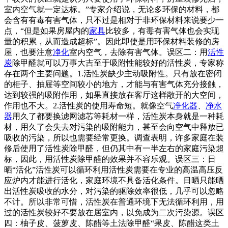
室内空气就一定达标。”专家介绍说，无论多环保的材料，都
会含有有毒有害气体，只不过是相对于非环保材料来说要少一
点，“但是如果房屋内的
家具
比较多，有毒有害气体也会实现
量的积累，从而造成超标”。因此即使是用环保材料装修的房
屋，也要注意
净化
室内空气，去除有害气体。误区二：用
活性
炭
除甲醛就可以万事大吉至于吸附性能较好的活性炭，专家称
存在两个主要问题。1.活性炭缺少主动吸附性。只有放在密闭
的柜子、抽屉等空间较小的地方，才能与有害气体充分接触，
达到较强的吸附作用，如果直接放在客厅这样敞开的大空间，
作用也不大。2.活性炭的使用寿命短。就像空气
净化器
、
净水
器
用久了都要换滤网滤芯等耗材一样，活性炭本身就是一种耗
材，用久了会失去对污染的吸附能力，甚至会向空气中释放已
吸收的污染，所以也需要经常更换。调查表明，许多家庭在装
修后使用了活性炭除甲醛，但仍其中有一半左右的家庭污染超
标，因此，用活性炭除甲醛的效果并不容乐观。误区三：日
晒“活化”活性炭可以循环利用活性炭需要在专业的高温高压反
应炉内才能进行活化，家庭环境不具备活化条件。日晒只能晒
出活性炭吸收的水分，对污染的驱除效率很低，几乎可以忽略
不计。所以非常可惜，活性炭在普通环境下无法循环利用，用
过的活性炭较好不要放在居室内，以免成为二次污染源。误区
四：柚子皮、菠萝皮、陈醋等土法除甲醛“果皮、陈醋这类土