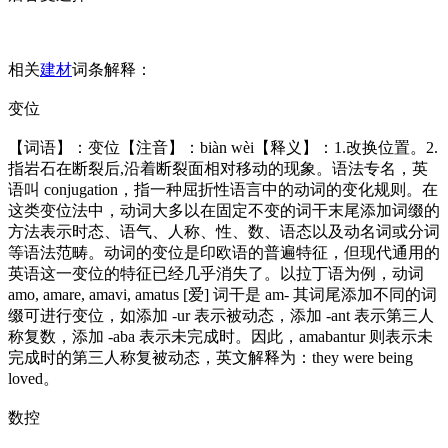
相关
建材
词条解释：
变位
【词语】：变位【注音】：biàn wèi【释义】：1.改换位置。2.
指岩石在断裂后,沿着断裂面相对移动的现象。语法专名，英
语叫 conjugation，指一种屈折性语言中的动词的变化规则。在
这类变位法中，动词大多以在固定不变的词干末尾添加词缀的
方法表示时态、语气、人称、性、数、语态以及动名词或分词
等语法范畴。动词的变位是印欧语的普遍特征，但现代通用的
英语这一变位的特征已经几乎消失了。以拉丁语为例，动词
amo, amare, amavi, amatus [爱] 词干是 am- 其词尾添加不同的词
缀可进行变位，如添加 -ur 表示被动态，添加 -ant 表示第三人
称复数，添加 -aba 表示未完成时。因此，amabantur 则表示未
完成时的第三人称复被动态，英文解释为：they were being
loved。
数控