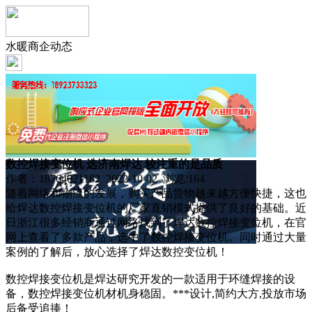
水暖商企动态
数控焊接变位机 选济南焊达 较注重的是品质
作者：18764021182 2022-10-02 浏览:
164
随着网络和物流的发展，购买产品货物越来越方便快捷，这也
给焊达数控焊接变位机的厂家直销模式提供了良好的基础。近
日浙江很多经销商通过网络找到了焊达数控焊接变位机，在官
网上查看了多款产品，选中了数控焊接变位机。同时通过大量
案例的了解后，放心选择了焊达数控变位机！
数控焊接变位机是焊达研究开发的一款适用于环缝焊接的设
备，数控焊接变位机材机身稳固。***设计,简约大方,投放市场
后备受追捧！