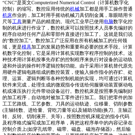
“CNC”是英文Computerized Numerical Control（计算机数字化
控制）的缩写。数控应用传统的
机械
加工都是用手工操作普通
机床
作业的，加工时用手摇动机械刀具切削金属，靠眼睛用卡
尺等
工具
测量产品的精度的。现代工业早已使用
电脑
数字化控
制的机床进行作业了，数控机床可以按照技术人员事先编好的
程序自动对任何产品和零部件直接进行加工了。这就是我们说
的“数控加工”。数控加工广泛应用在所有机械加工的任何领
域，更是
模具
加工的发展趋势和重要和必要的技术手段。计算
机数字化控制，它是采用计算机实现数字程序控制的技术。这
种技术用计算机按事先存贮的控制程序来执行对设备的运动轨
迹和外设的操作时序逻辑控制功能。由于采用计算机替代原先
用硬件逻辑电路组成的数控装置，使输入操作指令的存贮、处
理、运算、逻辑判断等各种控制机能的实现，均可通过计算机
软件来完成，处理生成的微观指令传送给伺服驱动装置驱动电
机或液压执行元件带动设备运行。数控机床是按照事先编制好
的加工程序，自动地对被加工零件进行加工。我们把零件的加
工工艺路线、工艺参数、刀具的运动轨迹、位移量、切削参数
(主轴转数、进给量、背吃刀量等)以及辅助功能(换刀、主轴正
转、反转、切削液开、关等)，按照数控机床规定的指令代码
及程序格式编写成加工程序单，再把这程序单中的内容记录在
控制介质上(如穿孔纸带、磁带、磁盘、磁泡存储器)，然后输