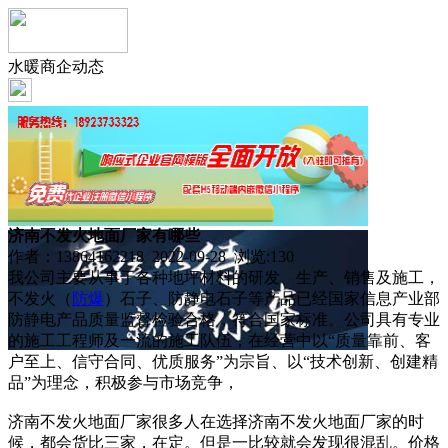
水暖商企动态
济南不发火地面厂家有哪些
作者：13864162218 2022-09-28 浏览:
130
我公司主要从事于各种地坪材料的研发、生产、销售及施工，
不发火（
防爆
）石子、防静电石子等产品已经国家信息产业部
防静电产品质量监督检验合格，符合国家标准。公司具有专业
的施工工程师及一流的施工队伍，在经营中以“质量靠前、客
户至上、信守合同、优质服务”为宗旨、以“技术创新、创建精
品”为理念，积极参与市场竞争，
济南不发火地面厂家很多人在选择济南不发火地面厂家的时
候，都会货比三家，在定。但是一比较就会发现很混乱。价格