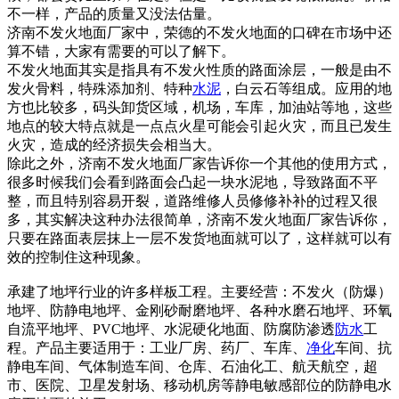
不一样，产品的质量又没法估量。
济南不发火地面厂家中，荣德的不发火地面的口碑在市场中还
算不错，大家有需要的可以了解下。
不发火地面其实是指具有不发火性质的路面涂层，一般是由不
发火骨料，特殊添加剂、特种
水泥
，白云石等组成。应用的地
方也比较多，码头卸货区域，机场，车库，加油站等地，这些
地点的较大特点就是一点点火星可能会引起火灾，而且已发生
火灾，造成的经济损失会相当大。
除此之外，济南不发火地面厂家告诉你一个其他的使用方式，
很多时候我们会看到路面会凸起一块水泥地，导致路面不平
整，而且特别容易开裂，道路维修人员修修补补的过程又很
多，其实解决这种办法很简单，济南不发火地面厂家告诉你，
只要在路面表层抹上一层不发货地面就可以了，这样就可以有
效的控制住这种现象。
承建了地坪行业的许多样板工程。主要经营：不发火（防爆）
地坪、防静电地坪、金刚砂耐磨地坪、各种水磨石地坪、环氧
自流平地坪、PVC地坪、水泥硬化地面、防腐防渗透
防水
工
程。产品主要适用于：工业厂房、药厂、车库、
净化
车间、抗
静电车间、气体制造车间、仓库、石油化工、航天航空，超
市、医院、卫星发射场、移动机房等静电敏感部位的防静电水