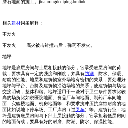
磨石地面的施工。jinanrongdediping.bml
ink
相关
建材
词条解释：
不发火
不发火—— 底火被击针撞击后，弹药不发火。
地坪
地坪是底层房间与土层相接触的部分，它承受底层房间的荷
载，要求具有一定的强度和刚度，并具有
防潮
、防水、保暖、
耐磨的性能。地层和建筑物室外场地有密切的关系，要处理好
地坪与平台、台阶及建筑物沿边场地的关系，使建筑物与场地
交接明确，整体和谐。地坪适用于一些对于卫生条件要求比较
高的场所比如说医院地面、食品厂车间地面、制药厂车间地
面、实验楼地面、机房地面等；和要求抗冲压抗腐蚀耐磨的地
面比如说地下停车场、工厂库房（过
叉车
）等。建筑行业：地
坪是建筑底层房间与下部土层接触的部分，它承担着低层房间
的地面荷载，要具有好的耐磨、防潮、防水、保温性能。