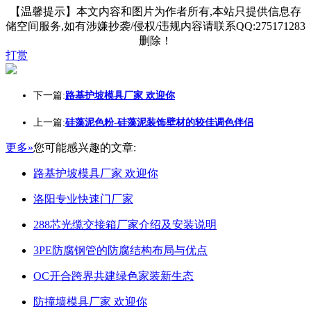
【温馨提示】本文内容和图片为作者所有,本站只提供信息存
储空间服务,如有涉嫌抄袭/侵权/违规内容请联系QQ:275171283
删除！
打赏
下一篇:
路基护坡模具厂家 欢迎你
上一篇:
硅藻泥色粉-硅藻泥装饰壁材的较佳调色伴侣
更多»
您可能感兴趣的文章:
路基护坡模具厂家 欢迎你
洛阳专业快速门厂家
288芯光缆交接箱厂家介绍及安装说明
3PE防腐钢管的防腐结构布局与优点
OC开合跨界共建绿色家装新生态
防撞墙模具厂家 欢迎你