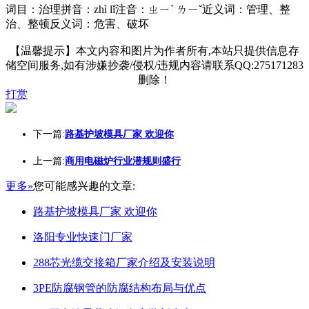
词目：治理拼音：zhì lǐ注音：ㄓㄧˋ ㄌㄧˇ近义词：管理、整
治、整顿反义词：危害、破坏
【温馨提示】本文内容和图片为作者所有,本站只提供信息存
储空间服务,如有涉嫌抄袭/侵权/违规内容请联系QQ:275171283
删除！
打赏
下一篇:
路基护坡模具厂家 欢迎你
上一篇:
商用电磁炉行业潜规则盛行
更多»
您可能感兴趣的文章:
路基护坡模具厂家 欢迎你
洛阳专业快速门厂家
288芯光缆交接箱厂家介绍及安装说明
3PE防腐钢管的防腐结构布局与优点