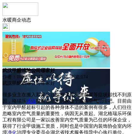
水暖商企动态
武汉甲醛清除公司哪家好
作者：18062558216 2022-09-14 浏览:
174
武汉甲醛清除公司哪家好
很多业主在搬入新家后往往有头晕头痛感冒等症状却找不到原
因，格瑞乐
环保
提醒您给您的家做个室内空气治理吧。目前由
于室内甲醛超标引起的各种身体不适的案例有很多，人们往往
忽略室内空气质量的重要性，病因无从查起。湖北格瑞乐环保
工程有限公司是一家以改善室内空气质量为己任的环保企业，
获得了行业甲级施工资质，同时也是中国室内装饰协会室内环
境
净化
治理专业委员会湖北省技术服务指导中心执行单位。