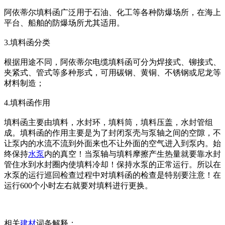
阿依蒂尔填料函广泛用于石油、化工等各种防爆场所，在海上
平台、船舶的防爆场所尤其适用。
3.填料函分类
根据用途不同，阿依蒂尔电缆填料函可分为焊接式、铆接式、
夹紧式、管式等多种形式，可用碳钢、黄铜、不锈钢或尼龙等
材料制造；
4.填料函作用
填料函主要由填料，水封环，填料筒，填料压盖，水封管组
成。填料函的作用主要是为了封闭泵壳与泵轴之间的空隙，不
让泵内的水流不流到外面来也不让外面的空气进入到泵内。始
终保持
水泵
内的真空！当泵轴与填料摩擦产生热量就要靠水封
管住水到水封圈内使填料冷却！保持水泵的正常运行。所以在
水泵的运行巡回检查过程中对填料函的检查是特别要注意！在
运行600个小时左右就要对填料进行更换。
相关
建材
词条解释：