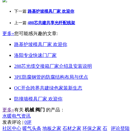
下一篇:
路基护坡模具厂家 欢迎你
上一篇:
480芯共建共享光纤配线架
更多»
您可能感兴趣的文章:
路基护坡模具厂家 欢迎你
洛阳专业快速门厂家
288芯光缆交接箱厂家介绍及安装说明
3PE防腐钢管的防腐结构布局与优点
OC开合跨界共建绿色家装新生态
防撞墙模具厂家 欢迎你
更多»
有关
机械 阀门
的产品：
水暖电气资讯
发表评论 |
0评
社区中心
暖气头条
地板之家
石材之家
环保之家
石
评论登陆