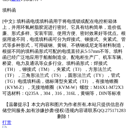
填料函
[中文]: 填料函电缆填料函用于将电缆锁或配在电控柜箱体
上，并用环氧树脂胶泥进行密封。它具有结构简单，造价低
廉、形式多样、安装牢固、使用方便、密封效果好等优点。根
据用途不同，电缆填料函可分为焊接式、铆接式、夹紧式、管
式等多种形式，可用碳钢、黄铜、不锈钢或尼龙等材料制造，
根据不同的填料函形式可配的电缆直径从5-57mm不等。填料
函已经广泛地应用于船舶制造业、配电柜生产厂、机车车辆、
桥梁、电力及通讯等众多行业。填料函形式：焊接式
（TH），铆接式（TM），夹紧式（TJ），方形法兰式
（TF），三角形法兰式（TS），圆形法兰式（TY），管式
（TG）电缆填料函，德标薄型夹紧式（TJ），有接地锥圈
（KVM-Z），无接地锥圈（KVM-W）螺纹：M16X1-M72X3
可选材料：Q235A，304，316，316L，黄铜等，DIN等标准
【温馨提示】本文内容和图片为作者所有,本站只提供信息存
储空间服务,如有涉嫌抄袭/侵权/违规内容请联系QQ:275171283
删除！
打赏