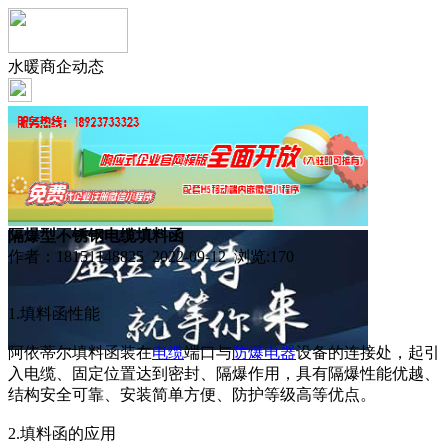
水暖商企动态
隔爆型不锈钢电缆填料函
作者：18151148825 2022-09-12 浏览:
170
1.填料函性能
阿依蒂尔填料函装在
电缆
端口与
防爆
电器
设备的连接处，起引
入电缆、固定位置达到密封、隔爆作用，具有隔爆性能优越、
结构安全可靠、安装简单方便、防护等级高等优点。
2.填料函的应用