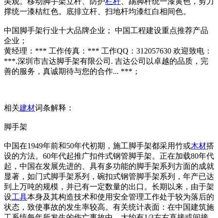
美观。移动脚手架立杆、防护
栏杆
、踢脚杆统一漆黄色，剪力
撑统一漆桔红色。底排立杆、扫地杆均漆红白相间色。
中国脚手架行业十大品牌企业； 中国工程建设重点推荐产品
企业；
黄经理：*** 工作传真：*** 工作QQ：312057630 欢迎致电：
***.深圳市吉达脚手架有限公司. 吉达公司以卓越的品质，完
善的服务，真诚期待与您的合作... ***；
相关
建材
词条解释：
脚手架
中国在1949年前和50年代初期，施工脚手架都采用竹或
木材
搭
设的方法。60年代起推广扣件式钢管脚手架。正在加载80年代
起，中国在发展先进的、具有多功能的脚手架系列方面的成就
显著，如门式脚手架系列，碗扣式钢管脚手架系列，年产已达
到上万吨的规模，并已有一定数量的出口。长期以来，由于架
设
工具
本身及其构造技术和使用安全管理工作处于较为落后的
状态，致使事故的发生率较高。有关统计表面：在中国建筑施
工系统每年所发生的伤亡事故中，大约有1/3左右直接或间接