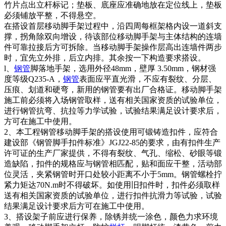
竹片点出立杆标记；垫板、底座应准确地放在定位线上，垫板
必须铺放平整，不得悬空。
在搭设首层移动脚手架过程中，沿四周每框架格内设一道斜支
撑，拐角除双向增设，待该部位移动脚手架与主体结构的连墙
件可靠拉接后方可拆除。当移动脚手架操作层高出连墙件两步
时，宜先立外排，后立内排。其余按一下构造要求搭设。
l、
钢管
脚落地手架，选用外径48mm，壁厚 3.50mm，钢材强
度等级Q235-A，
钢管
表面应平直光滑，不应有裂纹、分层、
压痕、划道和硬弯，新用的钢管要有出厂合格证。移动脚手架
施工前必须将入场钢管取样，送有相关国家资质的试验单位，
进行钢管抗弯、抗拉等力学试验，试验结果满足设计要求后，
方可在施工中使用。
2、本工程钢管移动脚手架的搭设使用可锻铸造扣件，应符合
建设部《钢管脚手扣件标准》JGJ22-85的要求，由有扣件生产
许可证的生产厂家提供，不得有裂纹、气孔、缩松、砂眼等锻
造缺陷，扣件的规格应与钢管相匹配，贴和面应干整，活动部
位灵活，夹紧钢管时开口处较小距离不小于5mm。钢管螺栓拧
紧力矩达70N.m时不得破坏。如使用旧扣件时，扣件必须取样
送有相关国家资质的试验单位，进行扣件抗滑力等试验，试验
结果满足设计要求后方可在施工中使用。
3、搭设架子前应进行保养，除锈并统一涂色，颜色力求环境