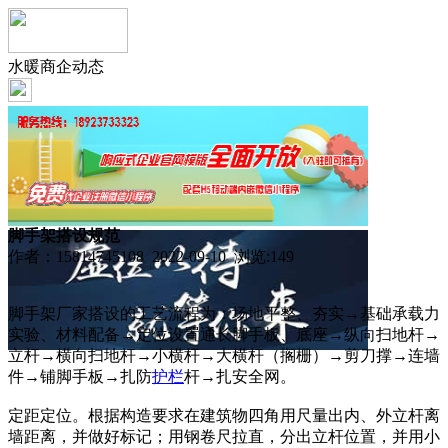
水暖商企动态
脚手架搭设规范
作者：15814745108 2022-09-10 浏览:
149
脚手架厂家搭设的工艺流程为：场地平整、夯实→基础承载力
实验、材料配备→定位设置通长脚手板、底座→纵向扫地杆→
立杆→横向扫地杆→小横杆→大横杆（搁栅）→剪刀撑→连墙
件→铺脚手板→扎防
护栏
杆→扎安全网。
定距定位。根据构造要求在建筑物四角用尺量出内、外立杆离
墙距离，并做好标记；用钢卷尺拉直，分出立杆位置，并用小