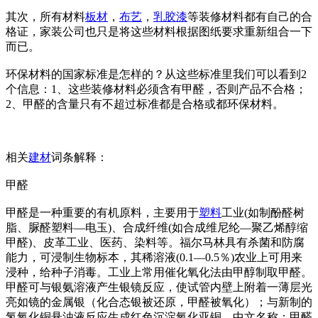
其次，所有材料
板材
，
布艺
，
乳胶漆
等装修材料都有自己的合
格证，家装公司也只是将这些材料根据图纸要求重新组合一下
而已。
环保材料的国家标准是怎样的？从这些标准里我们可以看到2
个信息：1、这些装修材料必须含有甲醛，否则产品不合格；
2、甲醛的含量只有不超过标准都是合格或都环保材料。
相关
建材
词条解释：
甲醛
甲醛是一种重要的有机原料，主要用于
塑料
工业(如制酚醛树
脂、脲醛塑料—电玉)、合成纤维(如合成维尼纶—聚乙烯醇缩
甲醛)、皮革工业、医药、染料等。福尔马林具有杀菌和防腐
能力，可浸制生物标本，其稀溶液(0.1—0.5％)农业上可用来
浸种，给种子消毒。工业上常用催化氧化法由甲醇制取甲醛。
甲醛可与银氨溶液产生银镜反应，使试管内壁上附着一薄层光
亮如镜的金属银（化合态银被还原，甲醛被氧化）；与新制的
氢氧化铜悬浊液反应生成红色沉淀氧化亚铜。中文名称：甲醛