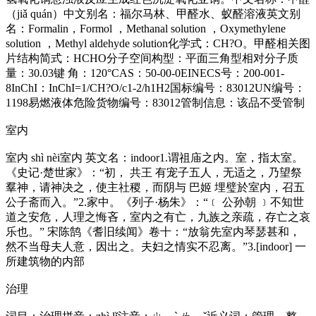
（jiǎ quán）中文别名：福尔马林、甲醛水、蚁醛溶液英文别
名：Formalin，Formol ，Methanal solution ，Oxymethylene
solution ，Methyl aldehyde solution化学式：CH?O。甲醛相关图
片结构简式：HCHO分子空间构型：平面三角型相对分子质
量：30.03键 角：120°CAS：50-00-0EINECS号：200-001-
8InChI：InChI=1/CH?O/c1-2/h1H2国标编号：83012UN编号：
1198易燃液体危险货物编号：83012管制信息：该品不受管制
室内
室内 shì nèi室内 英文名：indoor1.谓祖庙之内。室，指太室。
《史记·楚世家》：“初， 共王 有宠子五人，无适之，乃望祭
羣神，请神决之，使主社稷，而阴与 巴姬 埋璧於室内，召五
公子斋而入。”2.家中。《列子·杨朱》：“﹝ 公孙朝 ﹞不知世
道之安危，人理之悔吝，室内之有亡，九族之亲疏，存亡之哀
乐也。” 宋陈鹄《耆旧续闻》卷十：“放翁先室内琴瑟甚和，
然不当母夫人意，因出之。夫妇之情实不忍离。”3.[indoor] 一
所建筑物的内部
治理