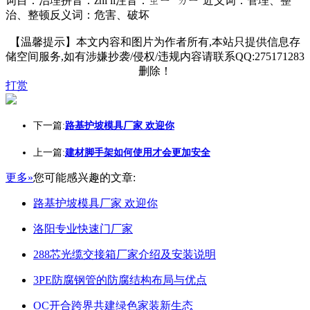
词目：治理拼音：zhì lǐ注音：ㄓㄧˋ ㄌㄧˇ近义词：管理、整
治、整顿反义词：危害、破坏
【温馨提示】本文内容和图片为作者所有,本站只提供信息存
储空间服务,如有涉嫌抄袭/侵权/违规内容请联系QQ:275171283
删除！
打赏
下一篇:
路基护坡模具厂家 欢迎你
上一篇:
建材脚手架如何使用才会更加安全
更多»
您可能感兴趣的文章:
路基护坡模具厂家 欢迎你
洛阳专业快速门厂家
288芯光缆交接箱厂家介绍及安装说明
3PE防腐钢管的防腐结构布局与优点
OC开合跨界共建绿色家装新生态