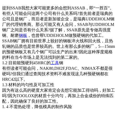
提到SSAB我想大家可能更多的会想到ASSAB，即“一胜百”。
有些人可能会问这两个公司有什么关系吗?首先前者是瑞典的
公司且是钢厂，而后者是新加坡企业，是瑞典UDDEHOLM钢
厂的代理销售商。那么可能又有人会问，SSAB与UDDHOLM
钢厂之间是否有什么关系?据了解，SSAB原先是专做高强度
钢、耐磨
钢板
，也曾帮UDDEHOLM做预硬钢的代加工。
SSAB钢厂拥有目前世界上较好的钢板淬火线和回火线，且热
轧钢的品质也是世界较高的。世上有那么多的钢厂，5—15mm
的预硬钢板又有几个钢厂可以生产的出来?因此这种厚度规格
的料在当今市场上是无法找到的第二家的。
1.2 目前能预硬到45HRC的
工具
钢
有些读者可能会问，NAK80,DH2F,FDAC、NIMAX不都是很
硬吗?但我们通过查阅技术资料不难发现这几种预硬钢都在
HRC42以下。
1.3 材料的均匀性及可加工性
因为有这么高的硬度大家肯定会去想它能加工得动吗，好加工
吗?因为TOOLOX的材质十分均匀，再加上合金成份的特殊匹
配，因此确保了良好的加工性。
1. 4 不需热处理，降低模具的制作风险