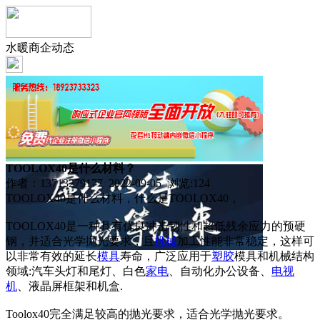
水暖商企动态
TOOLOX40是什么材料？
作者：13713279177 2022-09-05 浏览:
124
TOOLOX40是什么材料，什么是TOOLOX40，
TOOLOX40是一种具有优良冲击韧性和超低残余应力的预硬
钢，并适合光学抛光要求，且
机械
加工性能非常稳定，这样可
以非常有效的延长
模具
寿命，广泛应用于
塑胶
模具和机械结构
领域:汽车头灯和尾灯、白色
家电
、自动化办公设备、
电视
机
、液晶屏框架和机盒.
Toolox40完全满足较高的抛光要求，适合光学抛光要求。