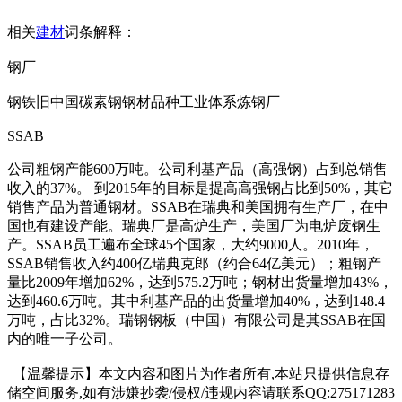
相关
建材
词条解释：
钢厂
钢铁旧中国碳素钢钢材品种工业体系炼钢厂
SSAB
公司粗钢产能600万吨。公司利基产品（高强钢）占到总销售
收入的37%。 到2015年的目标是提高高强钢占比到50%，其它
销售产品为普通钢材。SSAB在瑞典和美国拥有生产厂，在中
国也有建设产能。瑞典厂是高炉生产，美国厂为电炉废钢生
产。SSAB员工遍布全球45个国家，大约9000人。2010年，
SSAB销售收入约400亿瑞典克郎（约合64亿美元）；粗钢产
量比2009年增加62%，达到575.2万吨；钢材出货量增加43%，
达到460.6万吨。其中利基产品的出货量增加40%，达到148.4
万吨，占比32%。瑞钢钢板（中国）有限公司是其SSAB在国
内的唯一子公司。
【温馨提示】本文内容和图片为作者所有,本站只提供信息存
储空间服务,如有涉嫌抄袭/侵权/违规内容请联系QQ:275171283