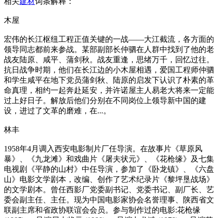
相关
建材
词条解释：
木屋
宏伟的长江枢纽工程正值关键的一战——大江截流，各方面的
领导同志都前来参战。某部副部长仲驷在人群中找到了他的老
战友陆原、咸平、蒲剑秋。战友重逢，思绪万千，回忆过往。
抗日战争时期，他们在长江边的小木屋相遇，爱国工程师仲驷
和学生咸平在地下党员蒲剑秋、陆原的启发下认识了朴素的革
命真理，相约一起奔赴延安，并许诺屋主人易老大将来一定能
过上好日子。解放后他们分别在不同岗位上领导新中国的建
设，进过了文革的磨难，在...。
林丰
1958年4月调入西安电影制片厂任导演。在故事片《草原风
暴》、《九龙滩》和戏曲片《屠夫状元》、《花枪缘》及七集
电视剧《平静的山村》中任导演，参加了《卧龙镇》、《六盘
山》电影文学剧本，改编、创作了艺术纪录片《黎坪垦战场》
的文学剧本。曾任西影厂党委副书记、党委书记、副厂长、艺
委会副主任、主任。现为中国电影家协会名誉理事、陕西省文
联副主席和省政协联谊会会员。参与制作过的电影:花枪缘