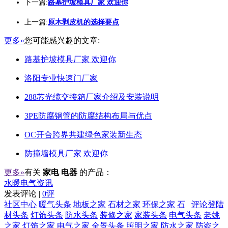
下一篇:
路基护坡模具厂家 欢迎你
上一篇:
原木剥皮机的选择要点
更多»
您可能感兴趣的文章:
路基护坡模具厂家 欢迎你
洛阳专业快速门厂家
288芯光缆交接箱厂家介绍及安装说明
3PE防腐钢管的防腐结构布局与优点
OC开合跨界共建绿色家装新生态
防撞墙模具厂家 欢迎你
更多»
有关
家电 电器
的产品：
水暖电气资讯
发表评论 |
0评
社区中心
暖气头条
地板之家
石材之家
环保之家
石
评论登陆
材头条
灯饰头条
防水头条
装修之家
家装头条
电气头条
老姚
之家
灯饰之家
电气之家
全景头条
照明之家
防水之家
防盗之