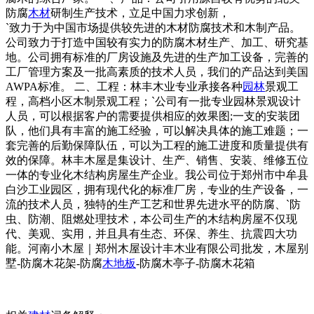
防腐
木材
研制生产技术，立足中国力求创新，
`致力于为中国市场提供较先进的木材防腐技术和木制产品。
公司致力于打造中国较有实力的防腐木材生产、加工、研究基
地。公司拥有标准的厂房设施及先进的生产加工设备，完善的
工厂管理方案及一批高素质的技术人员，我们的产品达到美国
AWPA标准。 二、工程：林丰木业专业承接各种
园林
景观工
程，高档小区木制景观工程；`公司有一批专业园林景观设计
人员，可以根据客户的需要提供相应的效果图;一支的安装团
队，他们具有丰富的施工经验，可以解决具体的施工难题；一
套完善的后勤保障队伍，可以为工程的施工进度和质量提供有
效的保障。林丰木屋是集设计、生产、销售、安装、维修五位
一体的专业化木结构房屋生产企业。我公司位于郑州市中牟县
白沙工业园区，拥有现代化的标准厂房，专业的生产设备，一
流的技术人员，独特的生产工艺和世界先进水平的防腐、`防
虫、防潮、阻燃处理技术，本公司生产的木结构房屋不仅现
代、美观、实用，并且具有生态、环保、养生、抗震四大功
能。河南小木屋｜郑州木屋设计丰木业有限公司批发，木屋别
墅-防腐木花架-防腐
木地板
-防腐木亭子-防腐木花箱