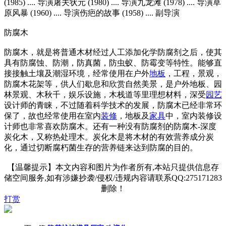
(1985) .... 导演屠夫状元 (1980) .... 导演九龙滩 (1978) .... 导演草
原风暴 (1960) .... 导演伤疤的故事 (1958) .... 副导演
防腐木
防腐木，就是将普通木材经过人工添加化学防腐剂之后，使其
具有防腐蚀、防潮，防真菌，防虫蚁、防霉变等特性。能够直
接接触土壤及潮湿环境，经常使用在户外
地板
，工程，景观，
防腐木花架等，供人们歇息和欣赏自然美景，是户外地板、园
林景观、木秋千，娱乐设施，木栈道等里理想材料，深受
园艺
设计师的青睐，不过随着科学技术的发展，防腐木已经非常环
保了，故也经常使用在室内
装修
，地板及
家具
中，室内装修设
计师也非常喜欢防腐木。还有一种没有防腐剂的防腐木-深度
炭化木，又称热处理木。炭化木是将木材的有效营养成分炭
化，通过切断腐朽菌生存的营养链来达到防腐的目的。
【温馨提示】本文内容和图片为作者所有,本站只提供信息存
储空间服务,如有涉嫌抄袭/侵权/违规内容请联系QQ:275171283
删除！
打赏