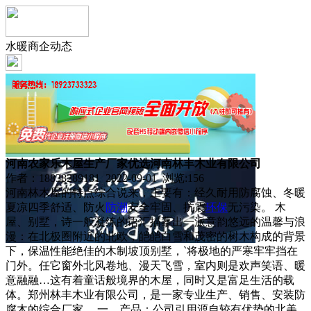
水暖商企动态
河南农家乐木屋生产厂家优选河南林丰木业有限公司
作者：18838289181 2022-09-01 浏览:
156
河南林木屋的特点综合说来，主要有：经久耐用防腐蚀、冬暖
夏凉四季舒适、防火
防潮
安全牢固、抗震
环保
无污染。 木
屋、别墅，诗一般凝练的语汇描摹出一派意韵悠远的温馨与浪
漫：在北极圈附近的北欧，皑皑白雪和茂密的树木构成的背景
下，保温性能绝佳的木制坡顶别墅，`将极地的严寒牢牢挡在
门外。任它窗外北风卷地、漫天飞雪，室内则是欢声笑语、暖
意融融…这有着童话般境界的木屋，同时又是富足生活的载
体。郑州林丰木业有限公司，是一家专业生产、销售、安装防
腐木的综合厂家。 一、产品：公司引用源自较有优势的北美