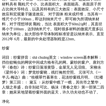
材料具有 颗粒尺寸小、比表面积大、表面能高、表面原子所
占比例大等特点，以及其特有的三大效应：表面效应、小尺寸
效应和宏观量子隧道效应。 对于固体 粉末或纤维，当其有一
维尺寸小于100nm，即达到纳米尺寸，即可称为所谓纳米材
料，对于理想球状 颗粒，当比 表面积大于60m2/g时，其直径
将小于100nm，达到纳米尺寸。现时很多材料的微观尺度多以
纳米为单位，如大部份半导体制程标准皆是以纳米表示。直至
2012年 6月，最新的中央处理器制程是22nm。
纱窗
词目：纱窗拼音：shā chuāng英文：window screen基本解释：
挡住蚊蝇虫的网状中间成方格有孔的网。蒙纱的窗户。唐刘方
平《春怨》诗：纱窗日落渐黄昏，金屋无人见泪痕。 宋柳永
《梁州令》词：梦觉纱窗晓，残灯掩然空照。 元张可久《一
半儿·梅边》曲：“枝横翠竹暮寒生，花淡纱窗残月明。《红楼
梦》第三回：﹝ 黛玉 ﹞从纱窗中瞧了一瞧，其街市之繁华，
人烟之阜盛，自非别处可比。杨沫《青春之歌》第一部第二四
章：她呆呆地望着纱窗外面的蓝天，许久功夫动也不动了。
净化