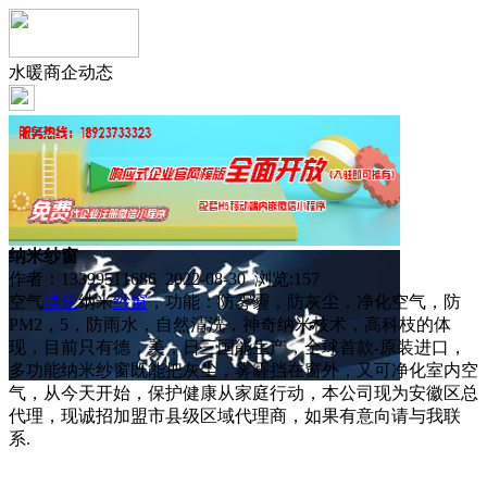
水暖商企动态
纳米纱窗
作者：13399511686 2022-08-30 浏览:
157
空气
净化
纳米
纱窗
，功能：防雾霾，防灰尘，净化空气，防
PM2，5，防雨水，自然清洗，神奇纳米枝术，高科枝的体
现，目前只有德，美，日三国能生产，全球首款-原装进口，
多功能纳米纱窗既能把灰尘，雾霾挡在窗外，又可净化室内空
气，从今天开始，保护健康从家庭行动，本公司现为安徽区总
代理，现诚招加盟市县级区域代理商，如果有意向请与我联
系.