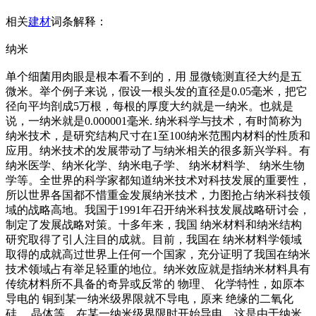
相关
建材
词条解释：
纳米
单个细菌用肉眼是根本看不到的，用 显微镜测直径大约是五
微米。举个例子来说，假设一根头发的直径是0.05毫米，把它
径向平均剖成5万根，每根的厚度大约就是一纳米。也就是
说，一纳米就是0.000001毫米. 纳米科学与技术，有时简称为
纳米技术，是研究结构尺寸在1至100纳米范围内材料的性质和
应用。纳米技术的发展带动了与纳米相关的很多新兴学科。有
纳米医学、纳米化学、纳米电子学、 纳米材料学、 纳米生物
学等。全世界的科学家都知道纳米技术对科技发展的重要性，
所以世界各国都不惜重金发展纳米技术，力图抢占纳米科技领
域的战略高地。我国于1991年召开纳米科技发展战略研讨会，
制定了发展战略对策。十多年来，我国 纳米材料和纳米结构
研究取得了引人注目的成就。目前，我国在 纳米材料学领域
取得的成就高过世界上任何一个国家，充分证明了我国在纳米
技术领域占有举足轻重的地位。纳米效应就是指纳米材料具有
传统材料所不具备的奇异或反常的 物理、 化学特性，如原本
导电的 铜到某一纳米级界限就不导电，原来 绝缘的二氧化
硅、 晶体等，在某一纳米级界限时开始导电。这是由于纳米