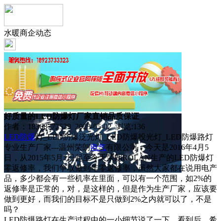
水暖商企动态
好质量的LED防爆灯厂家直销品质保证
作者：18368772529 2023-05-02 浏览:
136
LED
防爆
灯_LED防爆泛光灯_LED防爆投光灯_LED防爆路灯
专业生产厂家---温州荣朗
电气
有限公司，今天是2016年4月5
日，从2015年5月1日起至今天荣朗ROLAN生产的LED防爆灯
零返修率，我们争取做到年零返修率，虽然大家都在说用电产
品，多少都会有一些机率在里面，可以有一个范围，如2%的
返修率是正常的，对，是这样的，但是作为生产厂家，应该要
做到更好，而我们的目标不是只做到2%之内就可以了，不是
吗？
LED防爆路灯在生产过程中的一小细节说了一下，看到后，希