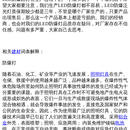
望大家都要注意，我们生产LED防爆灯都不容易，LED防爆泛
光灯质保期较少都是三年，不管是哪个厂家生产的，只要产品
出现售后，那么这一个产品基本上都是亏损的。我们的经销
商，也会对我们的LED防爆灯品质存在疑问，对厂家存在不信
任感。问题有多严重，大家自己去思考。
相关
建材
词条解释：
防爆灯
随着石油、化工、矿业等产业的飞速发展，
照明
灯具
在生产、
仓储、救援中的使用越来越广泛，品种越来越多。在爆炸性气
体危险场所里如何防止照明灯具事故性爆炸的发生已经成为十
分重要的课题。由于照明灯具在工作时不可避免地产生电火花
或形成炽热的表面，它们一旦与生产或救援现场的爆炸性气体
混合物相遇，就会导致爆炸事故的发生，直接危及国家财产和
公民的生命安全。因此，作为使用最广泛的照明灯具，它的防
爆技术问题早已引起了人们的普遍关注和高度重视。采用
铝合
金
外壳，表面喷塑；照明、应急两用； 内装免维护镍镉
电池
组、在正常供电下自动充电，事故断电或停电对应急灯自动点