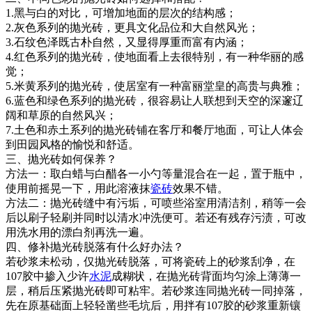
1.黑与白的对比，可增加地面的层次的结构感；
2.灰色系列的抛光砖，更具文化品位和大自然风光；
3.石纹色泽既古朴自然，又显得厚重而富有内涵；
4.红色系列的抛光砖，使地面看上去很特别，有一种华丽的感
觉；
5.米黄系列的抛光砖，使居室有一种富丽堂皇的高贵与典雅；
6.蓝色和绿色系列的抛光砖，很容易让人联想到天空的深邃辽
阔和草原的自然风兴；
7.土色和赤土系列的抛光砖铺在客厅和餐厅地面，可让人体会
到田园风格的愉悦和舒适。
三、抛光砖如何保养？
方法一：取白蜡与白醋各一小勺等量混合在一起，置于瓶中，
使用前摇晃一下，用此溶液抹
瓷砖
效果不错。
方法二：抛光砖缝中有污垢，可喷些浴室用清洁剂，稍等一会
后以刷子轻刷并同时以清水冲洗便可。若还有残存污渍，可改
用洗水用的漂白剂再洗一遍。
四、修补抛光砖脱落有什么好办法？
若砂浆未松动，仅抛光砖脱落，可将瓷砖上的砂浆刮净，在
107胶中掺入少许
水泥
成糊状，在抛光砖背面均匀涂上薄薄一
层，稍后压紧抛光砖即可粘牢。若砂浆连同抛光砖一同掉落，
先在原基础面上轻轻凿些毛坑后，用拌有107胶的砂浆重新镶