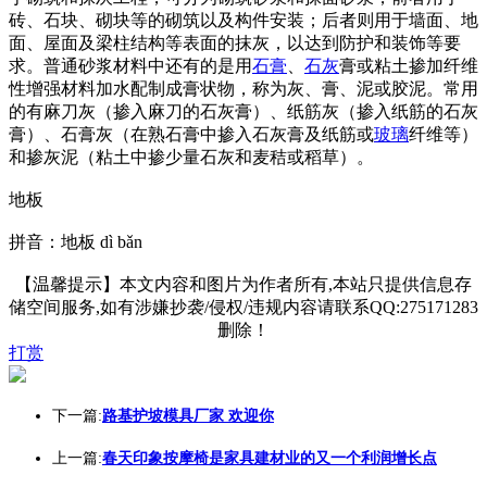
砖、石块、砌块等的砌筑以及构件安装；后者则用于墙面、地
面、屋面及梁柱结构等表面的抹灰，以达到防护和装饰等要
求。普通砂浆材料中还有的是用
石膏
、
石灰
膏或粘土掺加纤维
性增强材料加水配制成膏状物，称为灰、膏、泥或胶泥。常用
的有麻刀灰（掺入麻刀的石灰膏）、纸筋灰（掺入纸筋的石灰
膏）、石膏灰（在熟石膏中掺入石灰膏及纸筋或
玻璃
纤维等）
和掺灰泥（粘土中掺少量石灰和麦秸或稻草）。
地板
拼音：地板 dì bǎn
【温馨提示】本文内容和图片为作者所有,本站只提供信息存
储空间服务,如有涉嫌抄袭/侵权/违规内容请联系QQ:275171283
删除！
打赏
下一篇:
路基护坡模具厂家 欢迎你
上一篇:
春天印象按摩椅是家具建材业的又一个利润增长点