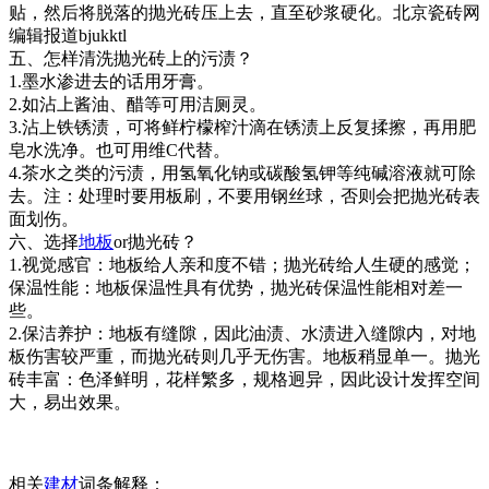
贴，然后将脱落的抛光砖压上去，直至砂浆硬化。北京瓷砖网
编辑报道bjukktl
五、怎样清洗抛光砖上的污渍？
1.墨水渗进去的话用牙膏。
2.如沾上酱油、醋等可用洁厕灵。
3.沾上铁锈渍，可将鲜柠檬榨汁滴在锈渍上反复揉擦，再用肥
皂水洗净。也可用维C代替。
4.茶水之类的污渍，用氢氧化钠或碳酸氢钾等纯碱溶液就可除
去。注：处理时要用板刷，不要用钢丝球，否则会把抛光砖表
面划伤。
六、选择
地板
or抛光砖？
1.视觉感官：地板给人亲和度不错；抛光砖给人生硬的感觉；
保温性能：地板保温性具有优势，抛光砖保温性能相对差一
些。
2.保洁养护：地板有缝隙，因此油渍、水渍进入缝隙内，对地
板伤害较严重，而抛光砖则几乎无伤害。地板稍显单一。抛光
砖丰富：色泽鲜明，花样繁多，规格迥异，因此设计发挥空间
大，易出效果。
相关
建材
词条解释：