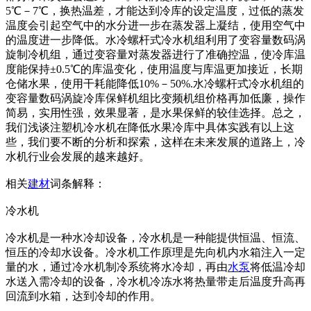
5℃－7℃，换热温差，才能达到冷库的设定温度，过低的蒸发
温度会引起空气中的水分进一步在蒸发器上凝结，使用空气中
的温度进一步降低。水冷螺杆式冷水机组利用了变容量数码涡
旋制冷机组，通过变容量对蒸发器进行了准确控温，使冷库温
度能保持±0.5℃的库温变化，使用温度与库温更加接近，长期
仓储水果，使用干耗能降低10%－50%.水冷螺杆式冷水机组的
变容量数码涡旋冷库保鲜机组比变频机组价格再加低廉，操作
简易，实用性强，效果显著，是水果保鲜的较佳选择。总之，
我们浅谈注塑机冷水机在降低水果冷库中具体实践有以上这
些，我们要不断的分析和探索，这样在未来发展的道路上，冷
水机行业会发展的越来越好。
相关
建材
词条解释：
冷水机
冷水机是一种水冷却设备，冷水机是一种能提供恒温、恒流、
恒压的冷却水设备。冷水机工作原理是先向机内水箱注入一定
量的水，通过冷水机制冷系统将水冷却，再由
水泵
将低温冷却
水送入需冷却的设备，冷水机冷冻水将热量带走后温度升高再
回流到水箱，达到冷却的作用。