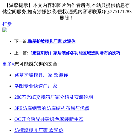
【温馨提示】本文内容和图片为作者所有,本站只提供信息存
储空间服务,如有涉嫌抄袭/侵权/违规内容请联系QQ:275171283
删除！
打赏
下一篇:
路基护坡模具厂家 欢迎你
上一篇:
［宏庭刺绣］家居装修各功能区域选购墙布的技巧
更多»
您可能感兴趣的文章:
路基护坡模具厂家 欢迎你
洛阳专业快速门厂家
288芯光缆交接箱厂家介绍及安装说明
3PE防腐钢管的防腐结构布局与优点
OC开合跨界共建绿色家装新生态
防撞墙模具厂家 欢迎你