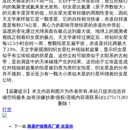
度比天狼星的A1V高一点。它仍于于主序星阶段，透过把核心
内的氢聚变成氦来发光发热。织女星比氦重（原子序数较大）
的元素丰度异常的低，织女星光度有轻微的周期性变化，因此
天文学家怀疑它是一颗变星。它的自转相当快速，赤道自转速
度是每秒274公里。离心力的影响导致恒星的赤道向外突起，
温度的变化通过光球表面在极点达到最大值。地球上的观测者
视线正朝着织女星的极点。天文学家经过测定后，得知织女星
每12.5小时自转一周，整颗恒星呈扁平状，赤道直径比两极大
了23%。天文学家观测到织女星红外线辐射超量，显示织女星
似乎有尘埃组成的拱星盘。这些尘粒可能类似于太阳系的古柏
带，是岩屑盘中的天体碰撞产生的结果。这些由于尘埃盘造成
红外线辐射超量的恒星被归类为类织女恒星。织女星盘的分布
并不规则，显示至少有一颗大小类似木星的行星环绕着织女星
公转。
【温馨提示】本文内容和图片为作者所有,本站只提供信息存
储空间服务,如有涉嫌抄袭/侵权/违规内容请联系QQ:275171283
删除！
打赏
下一篇:
路基护坡模具厂家 欢迎你