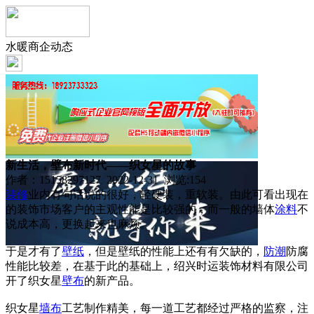
水暖商企动态
新生活，壁布新时代——织女星的故事
作者：15158297127 2022-12-31 浏览:
154
装修
业内有句话说的很好，轻硬装，重软装。由此可看出现在
的装饰市场客户的主观性能是比较强的，而一般的墙体
涂料
不
说成本高，更换起来也麻烦。
于是才有了
壁纸
，但是壁纸的性能上还有有欠缺的，
防潮
防腐
性能比较差，在基于此的基础上，绍兴时运装饰材料有限公司
开了织女星
壁布
的新产品。
织女星
墙布
工艺制作精美，每一道工艺都经过严格的监察，注