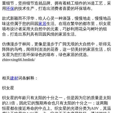
重细节，坚持细节造就品牌。拥有着精工细作的36道工艺，采
用
环保
的技术生产，打造出消费者喜爱的环保墙布。
款式新颖而不浮华，给人心灵一种涤荡，慢慢地走，慢慢地品
味这些属于您的田园
家居
生活。在现在繁华的都市里，织女星
墙布设计者采用大自然中的元素，巧妙利用花朵与树叶的组
合，打造出系列具有田园风情的家居生活。
仿佛漫步于林间，更像是漫步于广阔无垠的大自然中，听得见
阵阵的鸟鸣，闻得到淡淡的花香，这一切美好的家居生活，织
女星为您打造环保绿色的墙布，绿色家居的优选。
zhinvxing66.bml
ink/
相关
建材
词条解释：
织女星
织女星的年龄只有太阳的十分之一，但是因为它的质量是太阳
的2.1倍，因此它的预期寿命也只有太阳的十分之一；这两颗
恒星都在接近寿命的中点上。织女星的光谱分类为A0V，其温