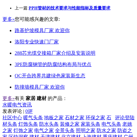
上一篇:
PPH管材的技术要求与性能指标及质量要求
更多»
您可能感兴趣的文章:
路基护坡模具厂家 欢迎你
洛阳专业快速门厂家
288芯光缆交接箱厂家介绍及安装说明
3PE防腐钢管的防腐结构布局与优点
OC开合跨界共建绿色家装新生态
防撞墙模具厂家 欢迎你
更多»
有关
家居 建材
的产品：
水暖电气资讯
发表评论 |
0评
社区中心
暖气头条
地板之家
石材之家
环保之家
石
评论登陆
材头条
灯饰头条
防水头条
装修之家
家装头条
电气头条
老姚
之家
灯饰之家
电气之家
全景头条
照明之家
防水之家
防盗之
家
区快洞察
建材
天津建材
北京建材
上海建材
重庆建材
广州