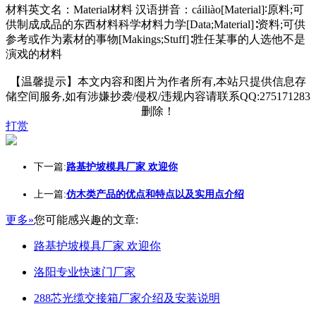
材料英文名：Material材料 汉语拼音：cáiliào[Material]∶原料;可
供制成成品的东西材料科学材料力学[Data;Material]∶资料;可供
参考或作为素材的事物[Makings;Stuff]∶胜任某事的人选他不是
演戏的材料
【温馨提示】本文内容和图片为作者所有,本站只提供信息存
储空间服务,如有涉嫌抄袭/侵权/违规内容请联系QQ:275171283
删除！
打赏
下一篇:
路基护坡模具厂家 欢迎你
上一篇:
仿木类产品的优点和特点以及实用点介绍
更多»
您可能感兴趣的文章:
路基护坡模具厂家 欢迎你
洛阳专业快速门厂家
288芯光缆交接箱厂家介绍及安装说明