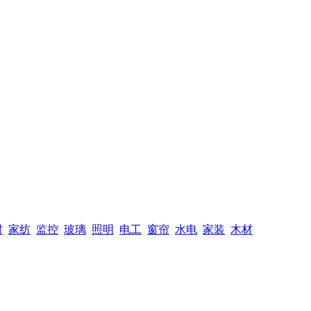
材
家纺
监控
玻璃
照明
电工
窗帘
水电
家装
木材