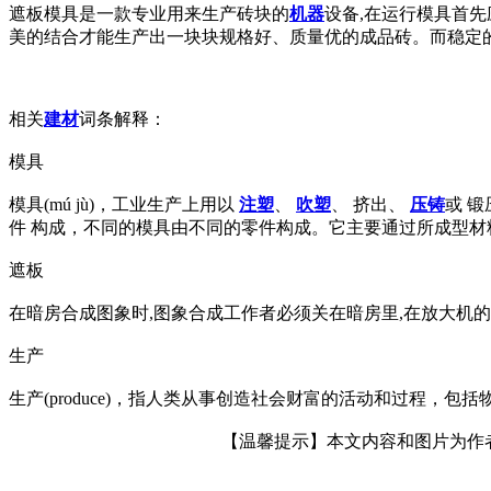
遮板模具是一款专业用来生产砖块的
机器
设备,在运行模具首
美的结合才能生产出一块块规格好、质量优的成品砖。而稳定
相关
建材
词条解释：
模具
模具(mú jù)，工业生产上用以
注塑
、
吹塑
、 挤出、
压铸
或 
件 构成，不同的模具由不同的零件构成。它主要通过所成型材料物
遮板
在暗房合成图象时,图象合成工作者必须关在暗房里,在放大机
生产
生产(produce)，指人类从事创造社会财富的活动和过程
【温馨提示】本文内容和图片为作者所