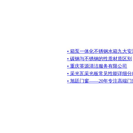
• 箱泵一体化不锈钢水箱九大安
• 碳钢与不锈钢的性质材质区别
• 重庆英源清洁服务有限公司
• 采光瓦采光板常见性能详细分
• 旭廷门窗——20年专注高端