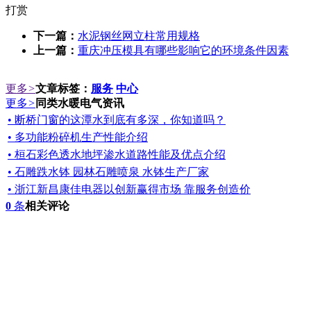
打赏
下一篇：
水泥钢丝网立柱常用规格
上一篇：
重庆冲压模具有哪些影响它的环境条件因素
更多
>
文章标签：
服务
中心
更多
>
同类水暖电气资讯
• 断桥门窗的这潭水到底有多深，你知道吗？
• 多功能粉碎机生产性能介绍
• 桓石彩色透水地坪渗水道路性能及优点介绍
• 石雕跌水钵 园林石雕喷泉 水钵生产厂家
• 浙江新昌康佳电器以创新赢得市场 靠服务创造价
0
条
相关评论