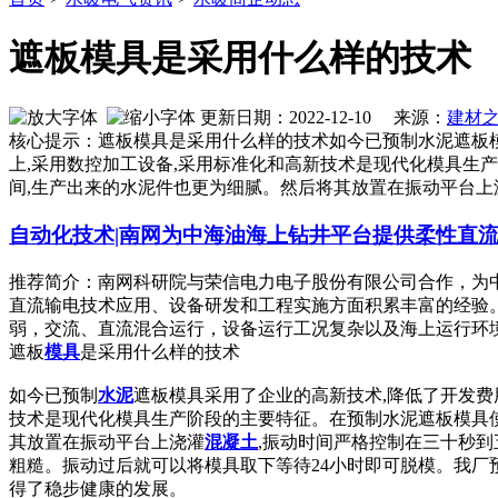
遮板模具是采用什么样的技术
更新日期：2022-12-10 来源：
建材
核心提示：遮板模具是采用什么样的技术如今已预制水泥遮板模
上,采用数控加工设备,采用标准化和高新技术是现代化模具生
间,生产出来的水泥件也更为细腻。然后将其放置在振动平台上
自动化技术|南网为中海油海上钻井平台提供柔性直
推荐简介：南网科研院与荣信电力电子股份有限公司合作，为
直流输电技术应用、设备研发和工程实施方面积累丰富的经验
弱，交流、直流混合运行，设备运行工况复杂以及海上运行环境恶..
遮板
模具
是采用什么样的技术
如今已预制
水泥
遮板模具采用了企业的高新技术,降低了开发费
技术是现代化模具生产阶段的主要特征。在预制水泥遮板模具使
其放置在振动平台上浇灌
混凝土
,振动时间严格控制在三十秒到
粗糙。振动过后就可以将模具取下等待24小时即可脱模。我厂
得了稳步健康的发展。