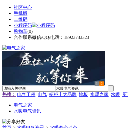
社区中心
手机版
二维码
小程序码
购物车
(
0
)
合作联系微信/QQ/电话：18923733323
1
2
热搜：
电气工程
电气
橱柜十大品牌
地板
水暖之家
水暖
厨
电气之家
水暖电气资讯
首页
>
水暖电气资讯
>
水暖商企动态