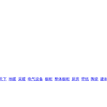
天下
地暖
采暖
电气设备
橱柜
整体橱柜
厨房
壁纸
陶瓷
建