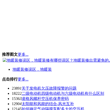
推荐图文
更多...
地暖装修误区，地暖装
点击排行
更多...
2389
1
关于发电机欠压故障报警的问题
1822
2
二级电动机四级电动机与六级电动机有什么区别
1536
3
凌格风螺杆空压机保养密码
1290
4
太阳能和风能的结合-风光互补
1214
5
如何确定气动隔膜泵配多大的空压机