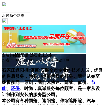
水暖商企动态
安装伸缩遮阳棚_选石家庄永多
作者：13920706307 2022-12-04 浏览:
130
石家庄遮阳棚(篷蓬)安装全市专业的技术人员，优良
的售后服务，为客户提供优质的服务。我们从始至
终贯彻同一原则，我们以快速、高效、低价、
节
能
、
环保
、时尚，真诚服务每位顾客。是一家从设
计制作到安装的服务型公司。
本公司有各种雨蓬、遮阳篷、伸缩遮阳篷、汽车