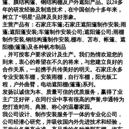
篷、膜结构篷、钢结构棚及户外遮阳产品。以20多
年的研发经验及制造技术，在中国创办十多年来，
树立了“明星”品牌及良好形象。
主营产品有：石家庄车篷;石家庄遮阳篷制作安装;雨
蓬;遮阳蓬安装;车篷制作安装公司;遮阳篷公司;雨棚
制作安装,钢结构蓬制作安装,棚布、苫布、帐篷、遮
阳棚(篷蓬)及各种帆布制品
，并可按客户要求设计及生产。我们热情欢迎您的
到来，衷心的希望在不久的将来，与您建立良好的
合作关系，一起携手共传美好的明天。石家庄永多
专业安装车棚，安装雨棚，自行车棚，阳光板工
程，户外曲臂，电动遮阳棚(篷蓬)系列。
发扬以诚信为本、质量可信的优质服务，赢得了业
主广泛好评，在同行业中享有很高的声誉,华通特为
您打造时尚、典雅、称心的温馨家园。
我公司设计、制作安装服务于一体的专业化公司．
公司经潜心研究，并吸收国内外先进技术和经验，