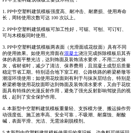
1. PP中空塑料建筑模板强度高、耐冲击、耐磨损、使用寿命
长，周转使用次数可达 100 次以上。
2. PP中空塑料建筑模板可加工性好，可锯、可刨、可订钉、
可与木模板同时使用。
3. PP中空塑料建筑模板两表面（光滑面或花纹面）具有不同
的使用效果。如使用光滑面在
混凝土
浇注完成拆除模板后其夯
体的表面平整光洁，达到饰面及装饰清水要求，不用二次抹
灰，省材省时，减少了清洁、保养费用，且混凝土成型后质量
稳定节省工期。特别适合地下室工程、公路铁路的桥梁桥墩等
潮湿环境使用；如使用花纹面则有利于与抹灰层结合。特别是
桥梁桥墩使用花纹面即达到饰面及装饰清水要求，又由于花纹
面具有特殊的光漫反射作用，避免了强光反射影响驾驶员的视
线，起到了安全保护作用。
4. 本新型中空塑料建筑模板重量轻、支拆模方便、搬运操作劳
动强度低、施工效率高、安全可靠，不吸潮、耐腐蚀、耐酸
碱，表面平滑、光洁、无需涂刷脱模剂。
5.本新型中空塑料建筑模板使用后的废旧板、边角料可循环回