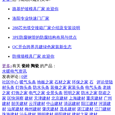
路基护坡模具厂家 欢迎你
洛阳专业快速门厂家
288芯光缆交接箱厂家介绍及安装说明
3PE防腐钢管的防腐结构布局与优点
OC开合跨界共建绿色家装新生态
防撞墙模具厂家 欢迎你
更多»
有关
瓷砖 陶瓷
的产品：
水暖电气资讯
发表评论 |
0评
社区中心
暖气头条
地板之家
石材之家
环保之家
石
评论登陆
材头条
灯饰头条
防水头条
装修之家
家装头条
电气头条
老姚
之家
灯饰之家
电气之家
全景头条
照明之家
防水之家
防盗之
家
区快洞察
建材
天津建材
北京建材
上海建材
重庆建材
广州
建材
韶关建材
云浮建材
中山建材
清远建材
阳江建材
河源建
材
汕尾建材
梅州建材
肇庆建材
茂名建材
湛江建材
江门建材
珠海建材
汕头建材
潮州建材
揭阳建材
建材之家
建材