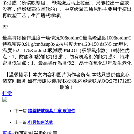
多薄膜（所谓吹塑级， 即燃烧后马上拉丝， 只能拉出一点或
没有，但燃烧部位是软的）。中空级聚乙烯原料主要用于挤出
再吹塑工艺，生产瓶瓶罐罐。
PP
最高持续操作温度干燥情况90&ordm;C最高峰温度100&ordm;C
特殊密度0.91 g/cm&sup3;抗拉强度大约120-150 daN/5 cm熔化
温度162 - 176&ordm;C吸潮度0%LOI（极限氧指数）18特性优
点：1、防酸和碱的能力很强2、防有机溶剂的能力强3、特殊
密度低缺点：1、最高操作温度低2、易于在氧化过程发生老化
【温馨提示】本文内容和图片为作者所有,本站只提供信息存
储空间服务,如有涉嫌抄袭/侵权/违规内容请联系QQ:275171283
删除！
打赏
下一篇:
路基护坡模具厂家 欢迎你
上一篇:
灯具如何选购
更多»
您可能感兴趣的文章: