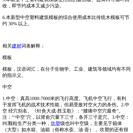
收，即节约成本又减少污染。
6.本新型中空塑料建筑模板的综合使用成本比传统木模板可节
约 30% 以上。
相关
建材
词条解释：
模板
模板，汉语词汇，在分子生物学、工业、建筑等领域均有不同
的指示义。
中空
1.中空：真高1000-7000米的飞行高度。飞机中空飞行，有利
于发挥飞机的战术技术性能，但易受敌对空火力的杀伤。2.中
空 经穴别名。《针灸大成·胜玉歌》：“腰痛中空穴最奇”。
注：“‘中空’穴，以肾俞穴量下三寸，各开三寸是穴。3.中空：
PE颗粒生产分类一种，
吹塑
级也叫中空级，主要见于箱体
（大型）如水箱、油箱（俗称水壶、油 壶）， 吹塑的还有很