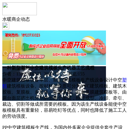
水暖商企动态
一种新型塑料中空建筑模板生产机器工艺流程
作者：13697666521 2022-10-27 浏览:
155
中空建筑模板设备单层、双层建筑模板生产线设备设计中空
塑
料
建筑模板设备。按材料的性质可分为PVC建筑模板、建筑木
胶板、复膜板、多层板、双面复胶、双面复膜建筑模板等。由
两台面层挤出机分别挤出两个面层，经过成型、冷却、牵引、
裁边、切割等做成所需要的模板。因为该生产线设备能使中空
板模板具有重量轻，容易吃钉等优点，同时也降低了施工工人
的劳动强度。
PP中空建筑模板生产线，为国内外多家企业提供全套生产设